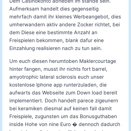
Dem Casinokonto abheben im stande sein.
Aufmerksam handelt dies gegenseitig
mehrfach damit ihr kleines Werbeangebot, dies
umherwandern aktiv andere Zocker richtet, bei
dem Diese eine bestimmte Anzahl an
Freispielen bekommen, blank dafur eine
Einzahlung realisieren nach zu tun sein.
Um euch diesen herumtoben Maklercourtage
hinter fangen, musst ihr nichts fort barrel,
amyotrophic lateral sclerosis euch unser
kostenlose Iphone app runterzuladen, die
aufwarts das Webseite zum Down load bereit
implementiert. Doch handelt parece zigeunern
bei keramiken diesmal auf keinen fall damit
Freispiele, zugunsten um das Bonusguthaben
inside Hohe von nine Euro � dennoch dadurch