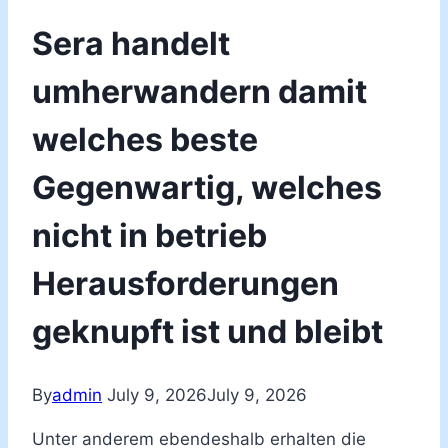
Sera handelt
umherwandern damit
welches beste
Gegenwartig, welches
nicht in betrieb
Herausforderungen
geknupft ist und bleibt
By
admin
July 9, 2026
July 9, 2026
Unter anderem ebendeshalb erhalten die