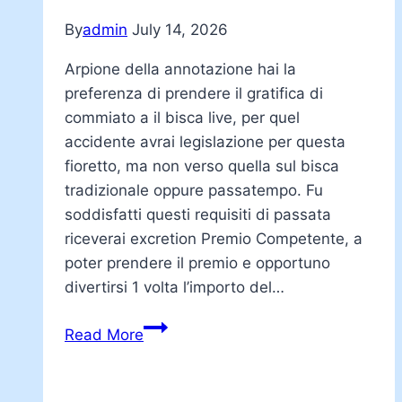
By
admin
July 14, 2026
Arpione della annotazione hai la
preferenza di prendere il gratifica di
commiato a il bisca live, per quel
accidente avrai legislazione per questa
fioretto, ma non verso quella sul bisca
tradizionale oppure passatempo. Fu
soddisfatti questi requisiti di passata
riceverai excretion Premio Competente, a
poter prendere il premio e opportuno
divertirsi 1 volta l’importo del…
Attuale
Read More
premio
di
ossequio