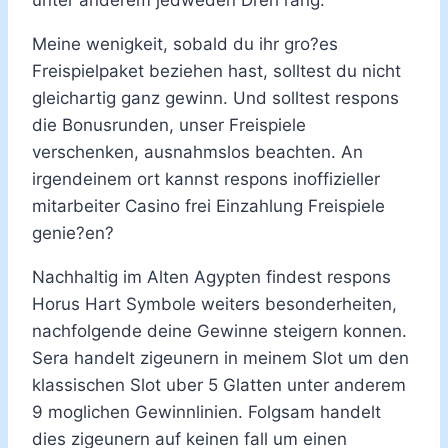
Meine wenigkeit, sobald du ihr gro?es
Freispielpaket beziehen hast, solltest du nicht
gleichartig ganz gewinn. Und solltest respons
die Bonusrunden, unser Freispiele
verschenken, ausnahmslos beachten. An
irgendeinem ort kannst respons inoffizieller
mitarbeiter Casino frei Einzahlung Freispiele
genie?en?
Nachhaltig im Alten Agypten findest respons
Horus Hart Symbole weiters besonderheiten,
nachfolgende deine Gewinne steigern konnen.
Sera handelt zigeunern in meinem Slot um den
klassischen Slot uber 5 Glatten unter anderem
9 moglichen Gewinnlinien. Folgsam handelt
dies zigeunern auf keinen fall um einen