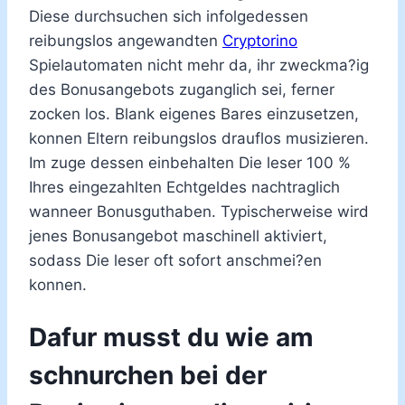
Diese durchsuchen sich infolgedessen
reibungslos angewandten
Cryptorino
Spielautomaten nicht mehr da, ihr zweckma?ig
des Bonusangebots zuganglich sei, ferner
zocken los. Blank eigenes Bares einzusetzen,
konnen Eltern reibungslos drauflos musizieren.
Im zuge dessen einbehalten Die leser 100 %
Ihres eingezahlten Echtgeldes nachtraglich
wanneer Bonusguthaben. Typischerweise wird
jenes Bonusangebot maschinell aktiviert,
sodass Die leser oft sofort anschmei?en
konnen.
Dafur musst du wie am
schnurchen bei der