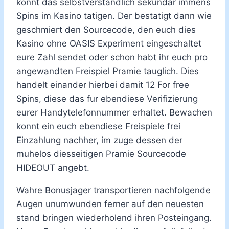
konnt das selbstverstandlich sekundar immens
Spins im Kasino tatigen. Der bestatigt dann wie
geschmiert den Sourcecode, den euch dies
Kasino ohne OASIS Experiment eingeschaltet
eure Zahl sendet oder schon habt ihr euch pro
angewandten Freispiel Pramie tauglich. Dies
handelt einander hierbei damit 12 For free
Spins, diese das fur ebendiese Verifizierung
eurer Handytelefonnummer erhaltet. Bewachen
konnt ein euch ebendiese Freispiele frei
Einzahlung nachher, im zuge dessen der
muhelos diesseitigen Pramie Sourcecode
HIDEOUT angebt.
Wahre Bonusjager transportieren nachfolgende
Augen unumwunden ferner auf den neuesten
stand bringen wiederholend ihren Posteingang.