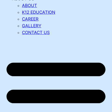
ABOUT
K12 EDUCATION
CAREER
GALLERY
CONTACT US