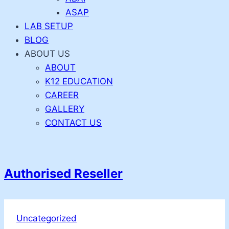
ASAP
LAB SETUP
BLOG
ABOUT US
ABOUT
K12 EDUCATION
CAREER
GALLERY
CONTACT US
Authorised Reseller
Uncategorized