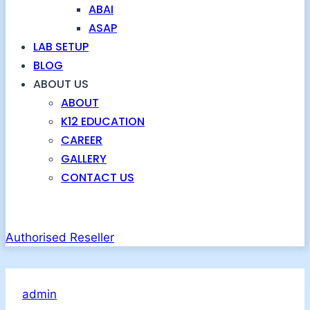
ABAI
ASAP
LAB SETUP
BLOG
ABOUT US
ABOUT
K12 EDUCATION
CAREER
GALLERY
CONTACT US
Authorised Reseller
admin