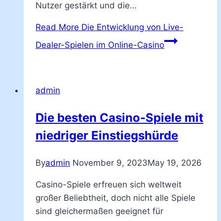
Nutzer gestärkt und die…
Read More
Die Entwicklung von Live-
Dealer-Spielen im Online-Casino
admin
Die besten Casino-Spiele mit
niedriger Einstiegshürde
By
admin
November 9, 2023
May 19, 2026
Casino-Spiele erfreuen sich weltweit
großer Beliebtheit, doch nicht alle Spiele
sind gleichermaßen geeignet für