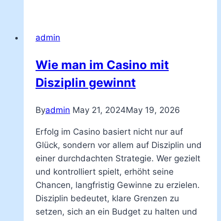
admin
Wie man im Casino mit
Disziplin gewinnt
By
admin
May 21, 2024
May 19, 2026
Erfolg im Casino basiert nicht nur auf
Glück, sondern vor allem auf Disziplin und
einer durchdachten Strategie. Wer gezielt
und kontrolliert spielt, erhöht seine
Chancen, langfristig Gewinne zu erzielen.
Disziplin bedeutet, klare Grenzen zu
setzen, sich an ein Budget zu halten und