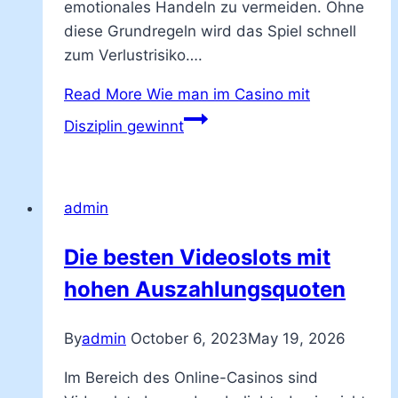
emotionales Handeln zu vermeiden. Ohne
diese Grundregeln wird das Spiel schnell
zum Verlustrisiko….
Read More
Wie man im Casino mit
Disziplin gewinnt
admin
Die besten Videoslots mit
hohen Auszahlungsquoten
By
admin
October 6, 2023
May 19, 2026
Im Bereich des Online-Casinos sind