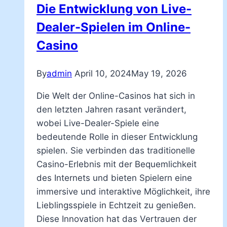
Die Entwicklung von Live-
Dealer-Spielen im Online-
Casino
By
admin
April 10, 2024
May 19, 2026
Die Welt der Online-Casinos hat sich in
den letzten Jahren rasant verändert,
wobei Live-Dealer-Spiele eine
bedeutende Rolle in dieser Entwicklung
spielen. Sie verbinden das traditionelle
Casino-Erlebnis mit der Bequemlichkeit
des Internets und bieten Spielern eine
immersive und interaktive Möglichkeit, ihre
Lieblingsspiele in Echtzeit zu genießen.
Diese Innovation hat das Vertrauen der