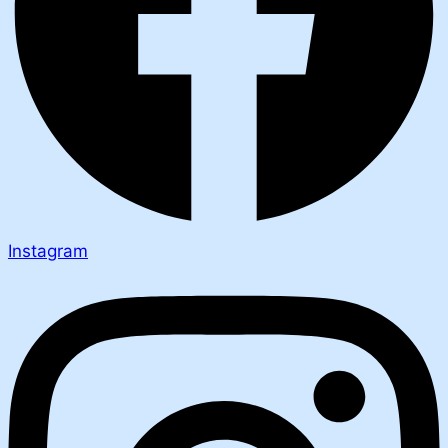
Instagram