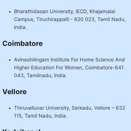
Bharathidasan University, IECD, Khajamalai
Campus, Tiruchirappalli - 620 023, Tamil Nadu,
India.
Coimbatore
Avinashilingam Institute For Home Science And
Higher Education For Women, Coimbatore-641
043, Tamilnadu, India.
Vellore
Thiruvalluvar University, Serkadu, Vellore – 632
115, Tamil Nadu, India.