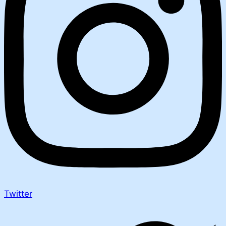
Twitter