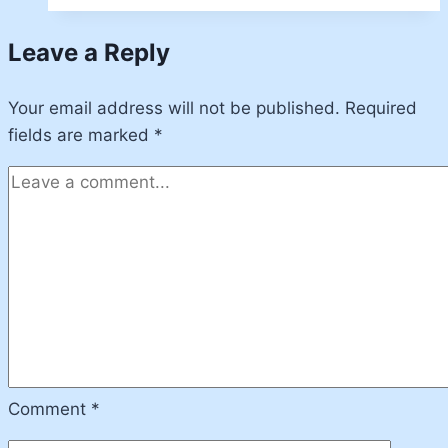
Leave a Reply
Your email address will not be published.
Required
fields are marked
*
Comment
*