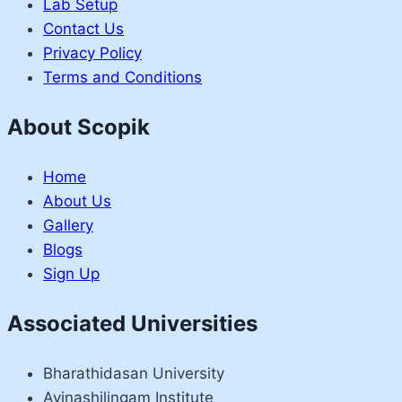
Lab Setup
Contact Us
Privacy Policy
Terms and Conditions
About Scopik
Home
About Us
Gallery
Blogs
Sign Up
Associated Universities
Bharathidasan University
Avinashilingam Institute