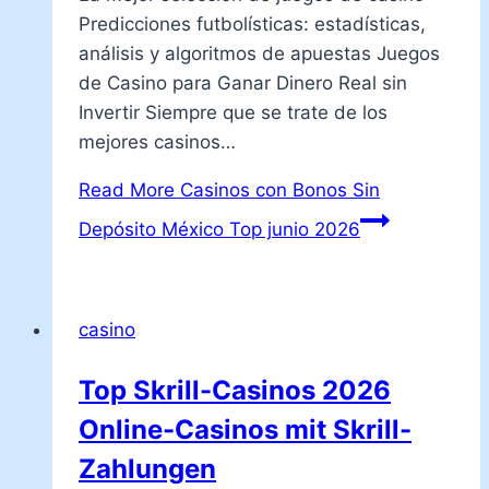
Predicciones futbolísticas: estadísticas,
análisis y algoritmos de apuestas Juegos
de Casino para Ganar Dinero Real sin
Invertir Siempre que se trate de los
mejores casinos…
Read More
Casinos con Bonos Sin
Depósito México Top junio 2026
casino
Top Skrill-Casinos 2026
Online-Casinos mit Skrill-
Zahlungen