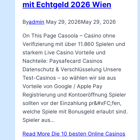
mit Echtgeld 2026 Wien
By
admin
May 29, 2026
May 29, 2026
On This Page Casoola – Casino ohne
Verifizierung mit über 11.860 Spielen und
starkem Live Casino Vorteile und
Nachteile: Paysafecard Casinos
Datenschutz & Verschlüsselung Unsere
Test-Casinos – so wählen wir sie aus
Vorteile von Google / Apple Pay
Registrierung und Kontoeröffnung Spieler
sollten vor der Einzahlung pr&#xFC;fen,
welche Spiele mit Bonusgeld erlaubt sind.
Spieler aus…
Read More
Die 10 besten Online Casinos