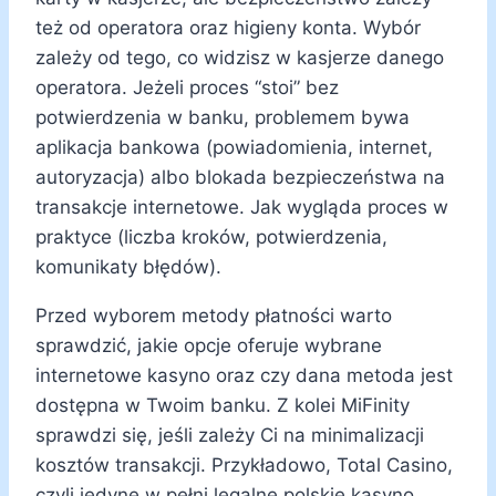
też od operatora oraz higieny konta. Wybór
zależy od tego, co widzisz w kasjerze danego
operatora. Jeżeli proces “stoi” bez
potwierdzenia w banku, problemem bywa
aplikacja bankowa (powiadomienia, internet,
autoryzacja) albo blokada bezpieczeństwa na
transakcje internetowe. Jak wygląda proces w
praktyce (liczba kroków, potwierdzenia,
komunikaty błędów).
Przed wyborem metody płatności warto
sprawdzić, jakie opcje oferuje wybrane
internetowe kasyno oraz czy dana metoda jest
dostępna w Twoim banku. Z kolei MiFinity
sprawdzi się, jeśli zależy Ci na minimalizacji
kosztów transakcji. Przykładowo, Total Casino,
czyli jedyne w pełni legalne polskie kasyno