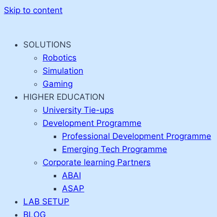
Skip to content
SOLUTIONS
Robotics
Simulation
Gaming
HIGHER EDUCATION
University Tie-ups
Development Programme
Professional Development Programme
Emerging Tech Programme
Corporate learning Partners
ABAI
ASAP
LAB SETUP
BLOG