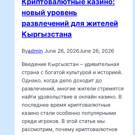
Криптовалютные казино:
новый уровень
развлечений для жителей
Кыргызстана
By
admin
June 26, 2026
June 26, 2026
Введение Кыргызстан – удивительная
страна с богатой культурой и историей.
Однако, когда дело доходит до
развлечений, многие жители стремятся
найти удовольствие в онлайн казино. В
последнее время криптовалютные
казино стали особенно популярными
среди игроков. В этой статье мы
рассмотрим, почему криптовалютное