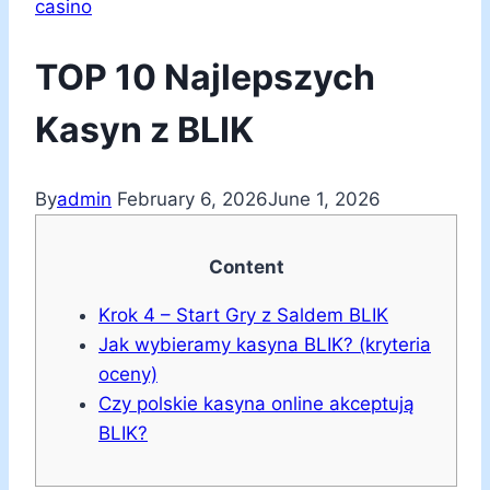
casino
TOP 10 Najlepszych
Kasyn z BLIK
By
admin
February 6, 2026
June 1, 2026
Content
Krok 4 – Start Gry z Saldem BLIK
Jak wybieramy kasyna BLIK? (kryteria
oceny)
Czy polskie kasyna online akceptują
BLIK?