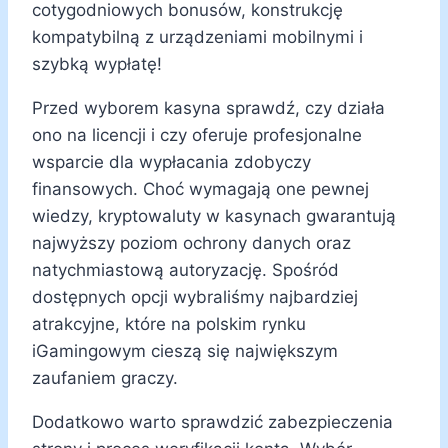
cotygodniowych bonusów, konstrukcję
kompatybilną z urządzeniami mobilnymi i
szybką wypłatę!
Przed wyborem kasyna sprawdź, czy działa
ono na licencji i czy oferuje profesjonalne
wsparcie dla wypłacania zdobyczy
finansowych. Choć wymagają one pewnej
wiedzy, kryptowaluty w kasynach gwarantują
najwyższy poziom ochrony danych oraz
natychmiastową autoryzację. Spośród
dostępnych opcji wybraliśmy najbardziej
atrakcyjne, które na polskim rynku
iGamingowym cieszą się największym
zaufaniem graczy.
Dodatkowo warto sprawdzić zabezpieczenia