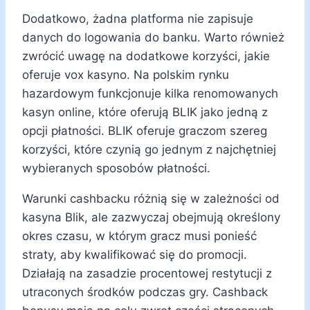
Dodatkowo, żadna platforma nie zapisuje
danych do logowania do banku. Warto również
zwrócić uwagę na dodatkowe korzyści, jakie
oferuje vox kasyno. Na polskim rynku
hazardowym funkcjonuje kilka renomowanych
kasyn online, które oferują BLIK jako jedną z
opcji płatności. BLIK oferuje graczom szereg
korzyści, które czynią go jednym z najchętniej
wybieranych sposobów płatności.
Warunki cashbacku różnią się w zależności od
kasyna Blik, ale zazwyczaj obejmują określony
okres czasu, w którym gracz musi ponieść
straty, aby kwalifikować się do promocji.
Działają na zasadzie procentowej restytucji z
utraconych środków podczas gry. Cashback