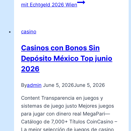
mit Echtgeld 2026 Wien
casino
Casinos con Bonos Sin
Depósito México Top junio
2026
By
admin
June 5, 2026
June 5, 2026
Content Transparencia en juegos y
sistemas de juego justo Mejores juegos
para jugar con dinero real MegaPari—
Catálogo de 7,000+ Títulos CoinCasino –
La mejor selección de juegos de casino