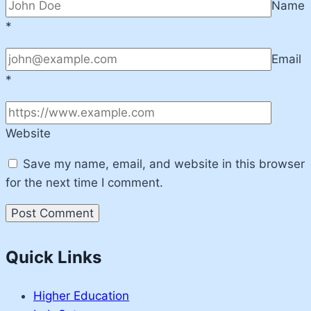
Name
*
Email
*
Website
Save my name, email, and website in this browser
for the next time I comment.
Quick Links
Higher Education