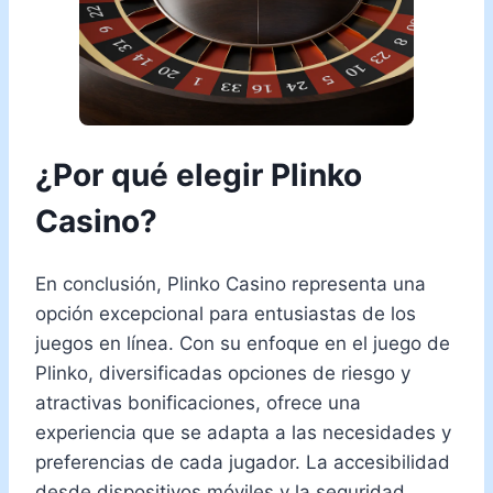
¿Por qué elegir Plinko
Casino?
En conclusión, Plinko Casino representa una
opción excepcional para entusiastas de los
juegos en línea. Con su enfoque en el juego de
Plinko, diversificadas opciones de riesgo y
atractivas bonificaciones, ofrece una
experiencia que se adapta a las necesidades y
preferencias de cada jugador. La accesibilidad
desde dispositivos móviles y la seguridad