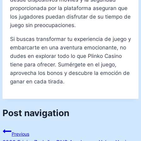
proporcionada por la plataforma aseguran que
los jugadores puedan disfrutar de su tiempo de
juego sin preocupaciones.
Si buscas transformar tu experiencia de juego y
embarcarte en una aventura emocionante, no
dudes en explorar todo lo que Plinko Casino
tiene para ofrecer. Sumérgete en el juego,
aprovecha los bonos y descubre la emoción de
ganar en cada tirada.
Post navigation
Previous