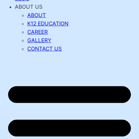
ABOUT US
ABOUT
K12 EDUCATION
CAREER
GALLERY
CONTACT US