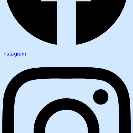
Instagram