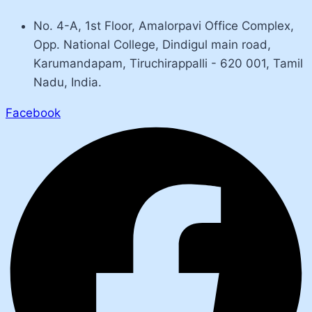
No. 4-A, 1st Floor, Amalorpavi Office Complex,
Opp. National College, Dindigul main road,
Karumandapam, Tiruchirappalli - 620 001, Tamil
Nadu, India.
Facebook