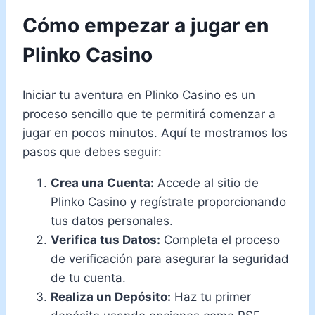
Cómo empezar a jugar en
Plinko Casino
Iniciar tu aventura en Plinko Casino es un
proceso sencillo que te permitirá comenzar a
jugar en pocos minutos. Aquí te mostramos los
pasos que debes seguir:
Crea una Cuenta:
Accede al sitio de
Plinko Casino y regístrate proporcionando
tus datos personales.
Verifica tus Datos:
Completa el proceso
de verificación para asegurar la seguridad
de tu cuenta.
Realiza un Depósito:
Haz tu primer