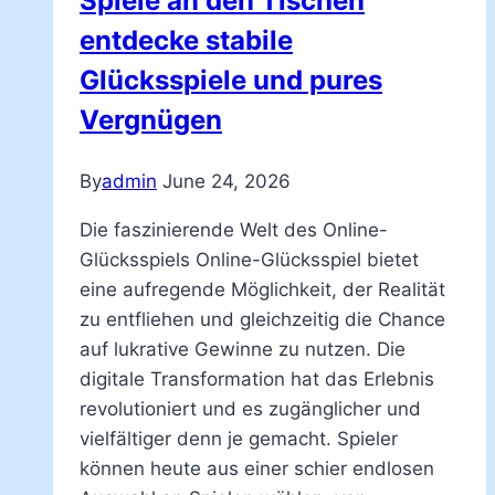
Spiele an den Tischen
entdecke stabile
Glücksspiele und pures
Vergnügen
By
admin
June 24, 2026
Die faszinierende Welt des Online-
Glücksspiels Online-Glücksspiel bietet
eine aufregende Möglichkeit, der Realität
zu entfliehen und gleichzeitig die Chance
auf lukrative Gewinne zu nutzen. Die
digitale Transformation hat das Erlebnis
revolutioniert und es zugänglicher und
vielfältiger denn je gemacht. Spieler
können heute aus einer schier endlosen