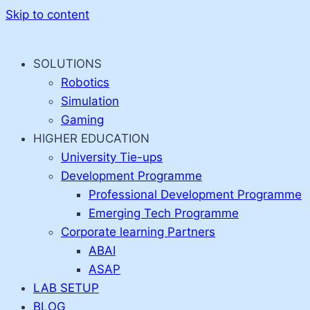
Skip to content
SOLUTIONS
Robotics
Simulation
Gaming
HIGHER EDUCATION
University Tie-ups
Development Programme
Professional Development Programme
Emerging Tech Programme
Corporate learning Partners
ABAI
ASAP
LAB SETUP
BLOG