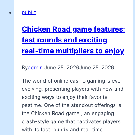
public
Chicken Road game features:
fast rounds and exciting
real-time multipliers to enjoy
By
admin
June 25, 2026
June 25, 2026
The world of online casino gaming is ever-
evolving, presenting players with new and
exciting ways to enjoy their favorite
pastime. One of the standout offerings is
the Chicken Road game , an engaging
crash-style game that captivates players
with its fast rounds and real-time