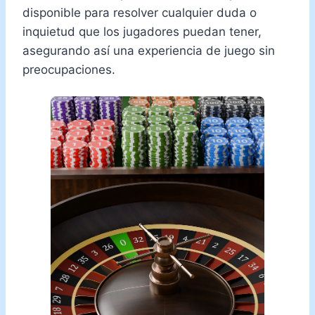
disponible para resolver cualquier duda o
inquietud que los jugadores puedan tener,
asegurando así una experiencia de juego sin
preocupaciones.