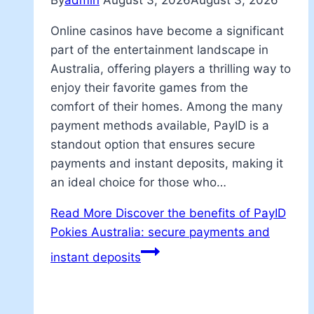
By
admin
August 3, 2026
August 3, 2026
Online casinos have become a significant
part of the entertainment landscape in
Australia, offering players a thrilling way to
enjoy their favorite games from the
comfort of their homes. Among the many
payment methods available, PayID is a
standout option that ensures secure
payments and instant deposits, making it
an ideal choice for those who…
Read More
Discover the benefits of PayID
Pokies Australia: secure payments and
instant deposits