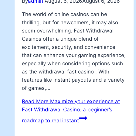
By
admin
August 6, 2026
August 6, 2026
The world of online casinos can be
thrilling, but for newcomers, it may also
seem overwhelming. Fast Withdrawal
Casinos offer a unique blend of
excitement, security, and convenience
that can enhance your gaming experience,
especially when considering options such
as the withdrawal fast casino . With
features like instant payouts and a variety
of games,…
Read More
Maximize your experience at
Fast Withdrawal Casino: a beginner’s
roadmap to real instant