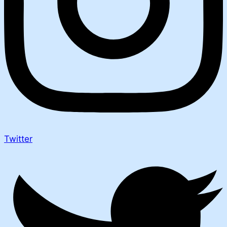
Twitter