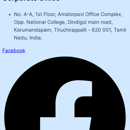
No. 4-A, 1st Floor, Amalorpavi Office Complex,
Opp. National College, Dindigul main road,
Karumandapam, Tiruchirappalli - 620 001, Tamil
Nadu, India.
Facebook