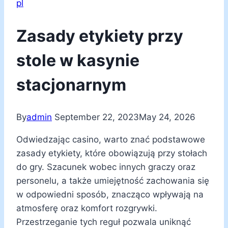
pl
Zasady etykiety przy
stole w kasynie
stacjonarnym
By
admin
September 22, 2023
May 24, 2026
Odwiedzając casino, warto znać podstawowe
zasady etykiety, które obowiązują przy stołach
do gry. Szacunek wobec innych graczy oraz
personelu, a także umiejętność zachowania się
w odpowiedni sposób, znacząco wpływają na
atmosferę oraz komfort rozgrywki.
Przestrzeganie tych reguł pozwala uniknąć