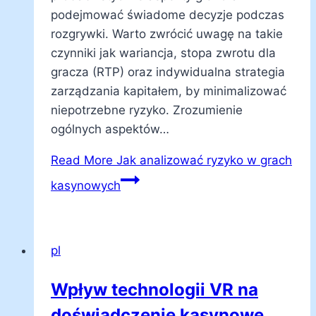
podejmować świadome decyzje podczas
rozgrywki. Warto zwrócić uwagę na takie
czynniki jak wariancja, stopa zwrotu dla
gracza (RTP) oraz indywidualna strategia
zarządzania kapitałem, by minimalizować
niepotrzebne ryzyko. Zrozumienie
ogólnych aspektów…
Read More
Jak analizować ryzyko w grach
kasynowych
pl
Wpływ technologii VR na
doświadczenie kasynowe