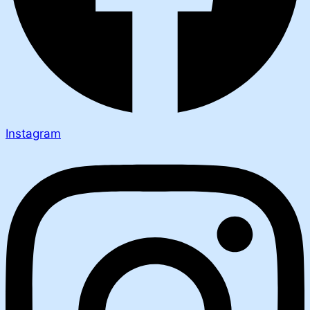
Instagram