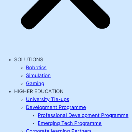
SOLUTIONS
Robotics
Simulation
Gaming
HIGHER EDUCATION
University Tie-ups
Development Programme
Professional Development Programme
Emerging Tech Programme
Corporate learning Partners