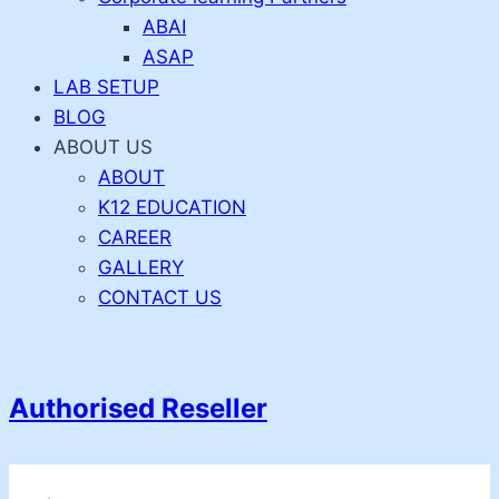
ABAI
ASAP
LAB SETUP
BLOG
ABOUT US
ABOUT
K12 EDUCATION
CAREER
GALLERY
CONTACT US
Authorised Reseller