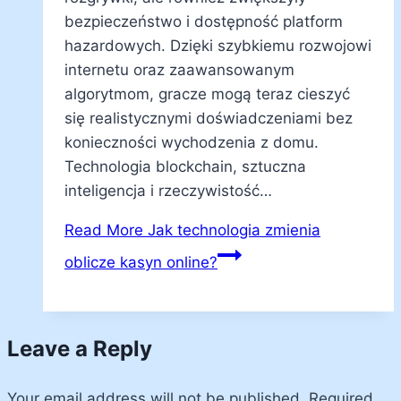
bezpieczeństwo i dostępność platform
hazardowych. Dzięki szybkiemu rozwojowi
internetu oraz zaawansowanym
algorytmom, gracze mogą teraz cieszyć
się realistycznymi doświadczeniami bez
konieczności wychodzenia z domu.
Technologia blockchain, sztuczna
inteligencja i rzeczywistość…
Read More
Jak technologia zmienia
oblicze kasyn online?
Leave a Reply
Your email address will not be published.
Required