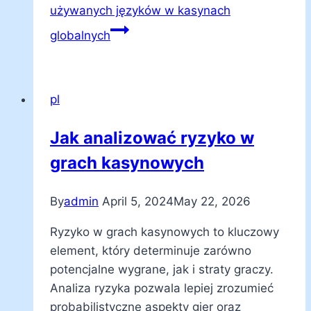
używanych języków w kasynach
globalnych
pl
Jak analizować ryzyko w
grach kasynowych
By
admin
April 5, 2024
May 22, 2026
Ryzyko w grach kasynowych to kluczowy
element, który determinuje zarówno
potencjalne wygrane, jak i straty graczy.
Analiza ryzyka pozwala lepiej zrozumieć
probabilistyczne aspekty gier oraz