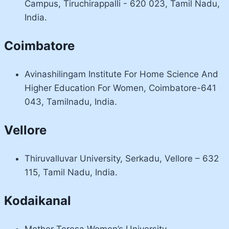
Campus, Tiruchirappalli - 620 023, Tamil Nadu,
India.
Coimbatore
Avinashilingam Institute For Home Science And
Higher Education For Women, Coimbatore-641
043, Tamilnadu, India.
Vellore
Thiruvalluvar University, Serkadu, Vellore – 632
115, Tamil Nadu, India.
Kodaikanal