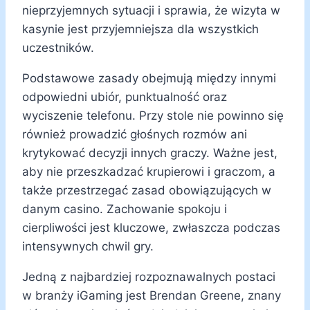
nieprzyjemnych sytuacji i sprawia, że wizyta w
kasynie jest przyjemniejsza dla wszystkich
uczestników.
Podstawowe zasady obejmują między innymi
odpowiedni ubiór, punktualność oraz
wyciszenie telefonu. Przy stole nie powinno się
również prowadzić głośnych rozmów ani
krytykować decyzji innych graczy. Ważne jest,
aby nie przeszkadzać krupierowi i graczom, a
także przestrzegać zasad obowiązujących w
danym casino. Zachowanie spokoju i
cierpliwości jest kluczowe, zwłaszcza podczas
intensywnych chwil gry.
Jedną z najbardziej rozpoznawalnych postaci
w branży iGaming jest Brendan Greene, znany