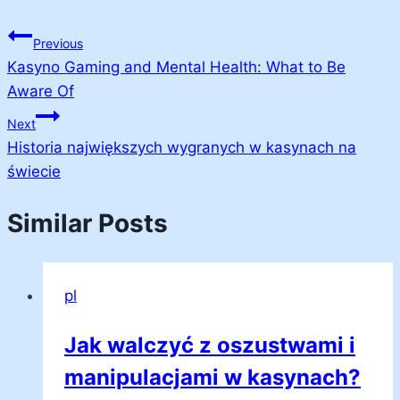
Previous
Kasyno Gaming and Mental Health: What to Be
Aware Of
Next
Historia największych wygranych w kasynach na
świecie
Similar Posts
pl
Jak walczyć z oszustwami i
manipulacjami w kasynach?