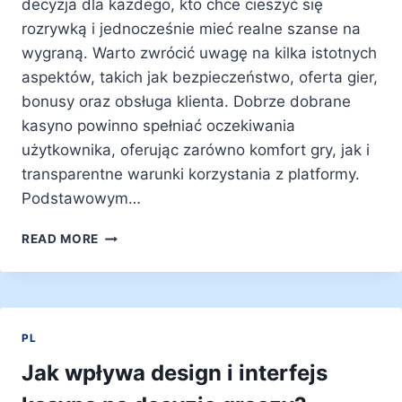
decyzja dla każdego, kto chce cieszyć się
rozrywką i jednocześnie mieć realne szanse na
wygraną. Warto zwrócić uwagę na kilka istotnych
aspektów, takich jak bezpieczeństwo, oferta gier,
bonusy oraz obsługa klienta. Dobrze dobrane
kasyno powinno spełniać oczekiwania
użytkownika, oferując zarówno komfort gry, jak i
transparentne warunki korzystania z platformy.
Podstawowym…
READ MORE
PL
Jak wpływa design i interfejs