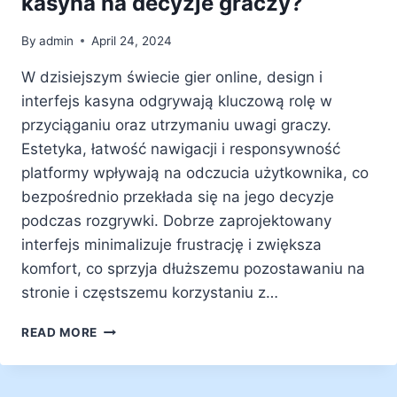
kasyna na decyzje graczy?
By
admin
April 24, 2024
W dzisiejszym świecie gier online, design i
interfejs kasyna odgrywają kluczową rolę w
przyciąganiu oraz utrzymaniu uwagi graczy.
Estetyka, łatwość nawigacji i responsywność
platformy wpływają na odczucia użytkownika, co
bezpośrednio przekłada się na jego decyzje
podczas rozgrywki. Dobrze zaprojektowany
interfejs minimalizuje frustrację i zwiększa
komfort, co sprzyja dłuższemu pozostawaniu na
stronie i częstszemu korzystaniu z…
READ MORE