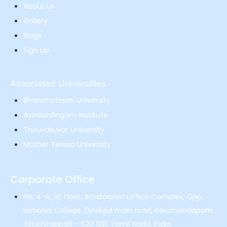
About Us
Gallery
Blogs
Sign Up
Associated Universities
Bharathidasan University
Avinashilingam Institute
Thiruvalluvar University
Mother Teresa University
Corporate Office
No. 4-A, 1st Floor, Amalorpavi Office Complex, Opp.
National College, Dindigul main road, Karumandapam,
Tiruchirappalli - 620 001, Tamil Nadu, India.