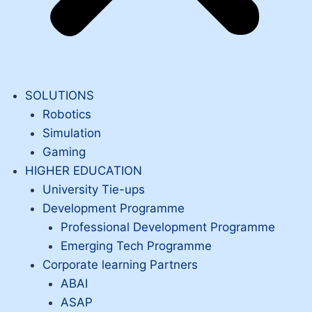
SOLUTIONS
Robotics
Simulation
Gaming
HIGHER EDUCATION
University Tie-ups
Development Programme
Professional Development Programme
Emerging Tech Programme
Corporate learning Partners
ABAI
ASAP