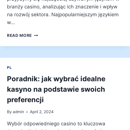
branży casino, analizując ich znaczenie i wpływ
na rozwój sektora. Najpopularniejszym językiem
w…
READ MORE
PL
Poradnik: jak wybrać idealne
kasyno na podstawie swoich
preferencji
By
admin
April 2, 2024
Wybór odpowiedniego casino to kluczowa