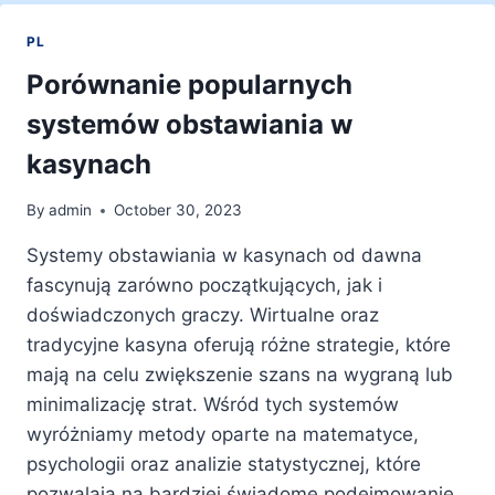
PL
Porównanie popularnych
systemów obstawiania w
kasynach
By
admin
October 30, 2023
Systemy obstawiania w kasynach od dawna
fascynują zarówno początkujących, jak i
doświadczonych graczy. Wirtualne oraz
tradycyjne kasyna oferują różne strategie, które
mają na celu zwiększenie szans na wygraną lub
minimalizację strat. Wśród tych systemów
wyróżniamy metody oparte na matematyce,
psychologii oraz analizie statystycznej, które
pozwalają na bardziej świadome podejmowanie