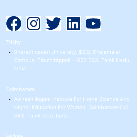
Trichy
Bharathidasan University, IECD, Khajamalai
Campus, Tiruchirappalli - 620 023, Tamil Nadu,
India.
Coimbatore
Avinashilingam Institute For Home Science And
Higher Education For Women, Coimbatore-641
043, Tamilnadu, India.
Vellore