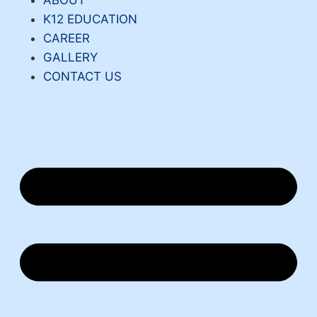
ABOUT
K12 EDUCATION
CAREER
GALLERY
CONTACT US