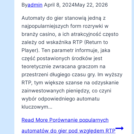
By
admin
April 8, 2024
May 22, 2026
Automaty do gier stanowią jedną z
najpopularniejszych form rozrywki w
branży casino, a ich atrakcyjność często
zależy od wskaźnika RTP (Return to
Player). Ten parametr informuje, jaka
część postawionych środków jest
teoretycznie zwracana graczom na
przestrzeni długiego czasu gry. Im wyższy
RTP, tym większe szanse na odzyskanie
zainwestowanych pieniędzy, co czyni
wybór odpowiedniego automatu
kluczowym…
Read More
Porównanie popularnych
automatów do gier pod względem RTP