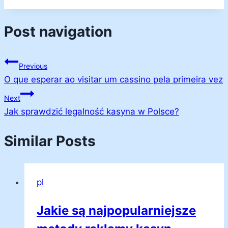
Post navigation
Previous
O que esperar ao visitar um cassino pela primeira vez
Next
Jak sprawdzić legalność kasyna w Polsce?
Similar Posts
pl
Jakie są najpopularniejsze