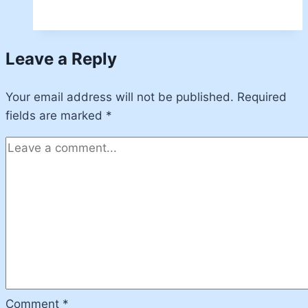
Leave a Reply
Your email address will not be published.
Required
fields are marked
*
Comment
*