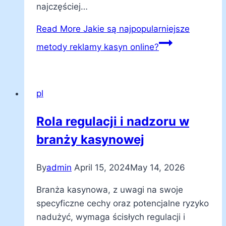
najczęściej…
Read More
Jakie są najpopularniejsze
metody reklamy kasyn online?
pl
Rola regulacji i nadzoru w
branży kasynowej
By
admin
April 15, 2024
May 14, 2026
Branża kasynowa, z uwagi na swoje
specyficzne cechy oraz potencjalne ryzyko
nadużyć, wymaga ścisłych regulacji i