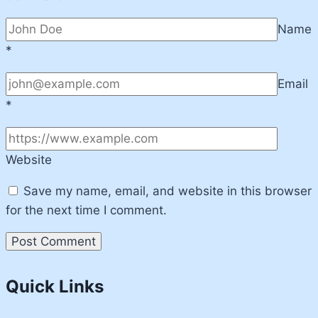
Name
*
Email
*
Website
Save my name, email, and website in this browser
for the next time I comment.
Quick Links