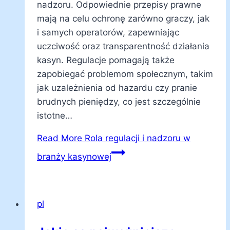
nadzoru. Odpowiednie przepisy prawne
mają na celu ochronę zarówno graczy, jak
i samych operatorów, zapewniając
uczciwość oraz transparentność działania
kasyn. Regulacje pomagają także
zapobiegać problemom społecznym, takim
jak uzależnienia od hazardu czy pranie
brudnych pieniędzy, co jest szczególnie
istotne…
Read More
Rola regulacji i nadzoru w
branży kasynowej
pl