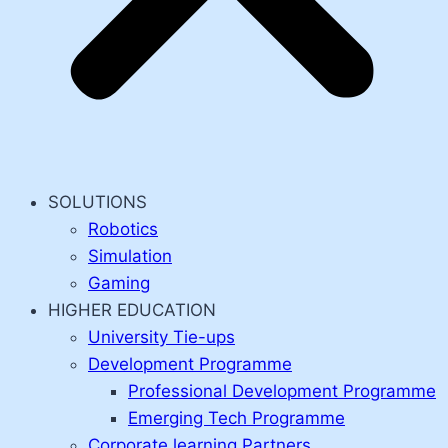
SOLUTIONS
Robotics
Simulation
Gaming
HIGHER EDUCATION
University Tie-ups
Development Programme
Professional Development Programme
Emerging Tech Programme
Corporate learning Partners