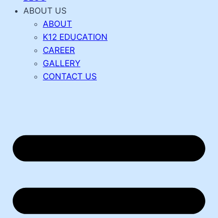
ABOUT US
ABOUT
K12 EDUCATION
CAREER
GALLERY
CONTACT US