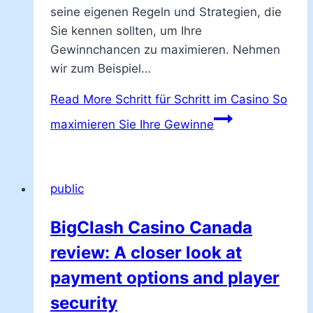
seine eigenen Regeln und Strategien, die
Sie kennen sollten, um Ihre
Gewinnchancen zu maximieren. Nehmen
wir zum Beispiel…
Read More
Schritt für Schritt im Casino So
maximieren Sie Ihre Gewinne
public
BigClash Casino Canada
review: A closer look at
payment options and player
security