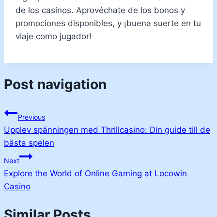
de los casinos. Aprovéchate de los bonos y
promociones disponibles, y ¡buena suerte en tu
viaje como jugador!
Post navigation
Previous
Upplev spänningen med Thrillcasino: Din guide till de
bästa spelen
Next
Explore the World of Online Gaming at Locowin
Casino
Similar Posts