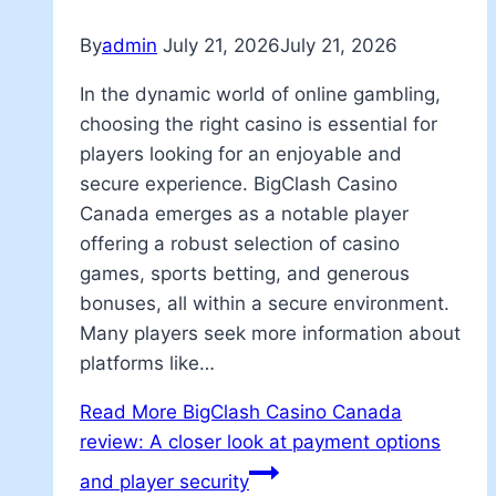
By
admin
July 21, 2026
July 21, 2026
In the dynamic world of online gambling,
choosing the right casino is essential for
players looking for an enjoyable and
secure experience. BigClash Casino
Canada emerges as a notable player
offering a robust selection of casino
games, sports betting, and generous
bonuses, all within a secure environment.
Many players seek more information about
platforms like…
Read More
BigClash Casino Canada
review: A closer look at payment options
and player security