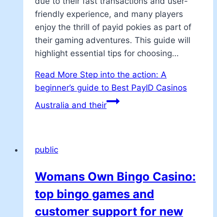
due to their fast transactions and user-
friendly experience, and many players
enjoy the thrill of payid pokies as part of
their gaming adventures. This guide will
highlight essential tips for choosing…
Read More
Step into the action: A
beginner’s guide to Best PayID Casinos
Australia and their
public
Womans Own Bingo Casino:
top bingo games and
customer support for new