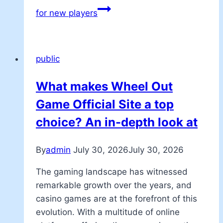
for new players
public
What makes Wheel Out
Game Official Site a top
choice? An in-depth look at
By
admin
July 30, 2026
July 30, 2026
The gaming landscape has witnessed
remarkable growth over the years, and
casino games are at the forefront of this
evolution. With a multitude of online