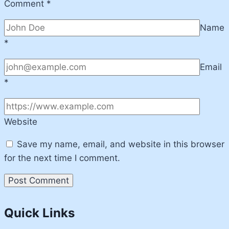
Comment
*
Name
*
Email
*
Website
Save my name, email, and website in this browser
for the next time I comment.
Quick Links