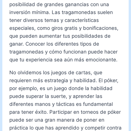
posibilidad de grandes ganancias con una
inversión mínima. Las tragamonedas suelen
tener diversos temas y características
especiales, como giros gratis y bonificaciones,
que pueden aumentar tus posibilidades de
ganar. Conocer los diferentes tipos de
tragamonedas y cómo funcionan puede hacer
que tu experiencia sea aún más emocionante.
No olvidemos los juegos de cartas, que
requieren más estrategia y habilidad. El póker,
por ejemplo, es un juego donde la habilidad
puede superar la suerte, y aprender las
diferentes manos y tácticas es fundamental
para tener éxito. Participar en torneos de póker
puede ser una gran manera de poner en
práctica lo que has aprendido y competir contra