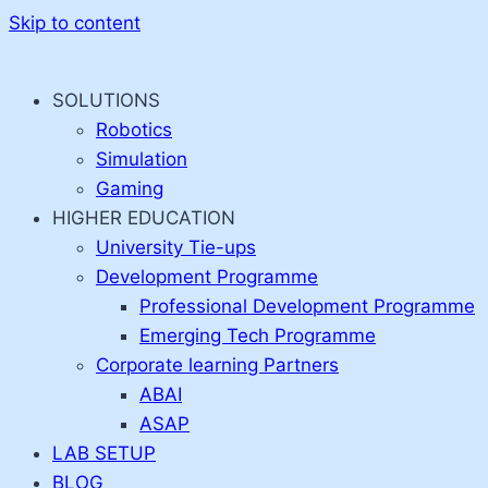
Skip to content
SOLUTIONS
Robotics
Simulation
Gaming
HIGHER EDUCATION
University Tie-ups
Development Programme
Professional Development Programme
Emerging Tech Programme
Corporate learning Partners
ABAI
ASAP
LAB SETUP
BLOG