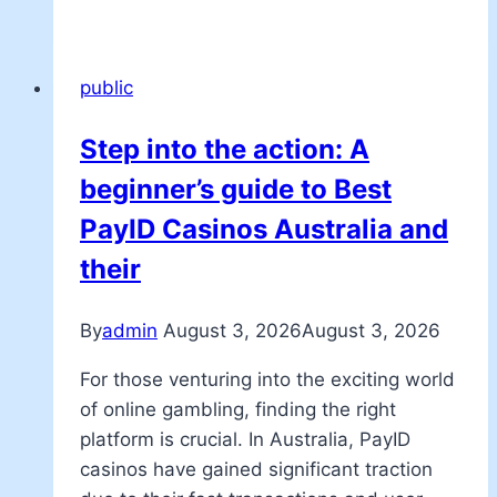
public
Step into the action: A
beginner’s guide to Best
PayID Casinos Australia and
their
By
admin
August 3, 2026
August 3, 2026
For those venturing into the exciting world
of online gambling, finding the right
platform is crucial. In Australia, PayID
casinos have gained significant traction