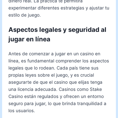
dinero real. La práctica te permitirá
experimentar diferentes estrategias y ajustar tu
estilo de juego.
Aspectos legales y seguridad al
jugar en línea
Antes de comenzar a jugar en un casino en
línea, es fundamental comprender los aspectos
legales que lo rodean. Cada país tiene sus
propias leyes sobre el juego, y es crucial
asegurarte de que el casino que elijas tenga
una licencia adecuada. Casinos como Stake
Casino están regulados y ofrecen un entorno
seguro para jugar, lo que brinda tranquilidad a
los usuarios.