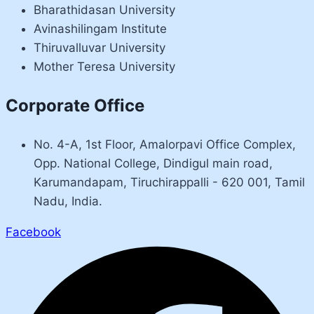
Bharathidasan University
Avinashilingam Institute
Thiruvalluvar University
Mother Teresa University
Corporate Office
No. 4-A, 1st Floor, Amalorpavi Office Complex,
Opp. National College, Dindigul main road,
Karumandapam, Tiruchirappalli - 620 001, Tamil
Nadu, India.
Facebook