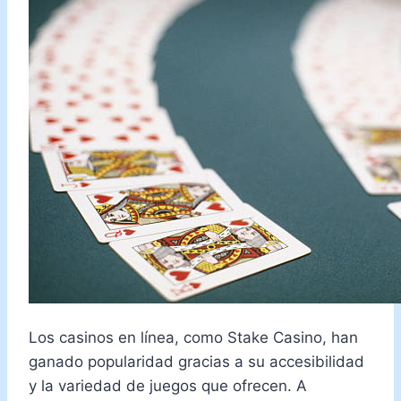
Los casinos en línea, como Stake Casino, han
ganado popularidad gracias a su accesibilidad
y la variedad de juegos que ofrecen. A