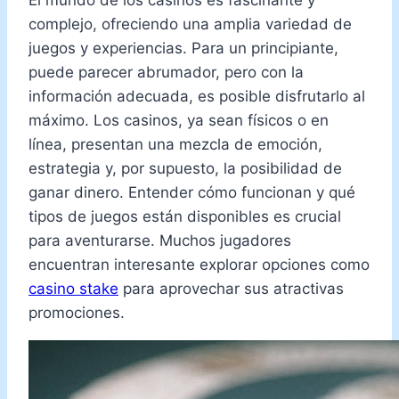
El mundo de los casinos es fascinante y
complejo, ofreciendo una amplia variedad de
juegos y experiencias. Para un principiante,
puede parecer abrumador, pero con la
información adecuada, es posible disfrutarlo al
máximo. Los casinos, ya sean físicos o en
línea, presentan una mezcla de emoción,
estrategia y, por supuesto, la posibilidad de
ganar dinero. Entender cómo funcionan y qué
tipos de juegos están disponibles es crucial
para aventurarse. Muchos jugadores
encuentran interesante explorar opciones como
casino stake
para aprovechar sus atractivas
promociones.