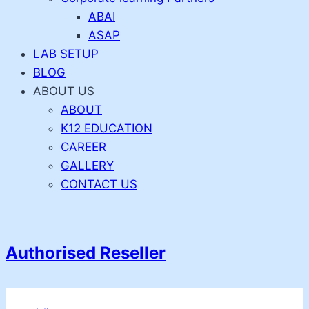
ABAI
ASAP
LAB SETUP
BLOG
ABOUT US
ABOUT
K12 EDUCATION
CAREER
GALLERY
CONTACT US
Authorised Reseller