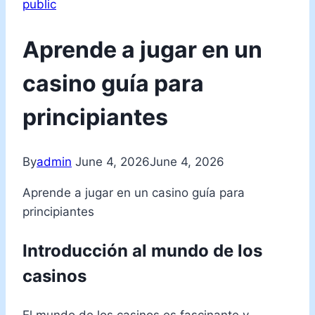
public
Aprende a jugar en un
casino guía para
principiantes
By
admin
June 4, 2026
June 4, 2026
Aprende a jugar en un casino guía para
principiantes
Introducción al mundo de los
casinos