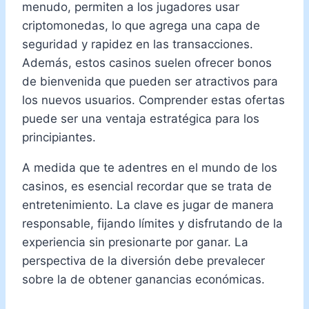
menudo, permiten a los jugadores usar
criptomonedas, lo que agrega una capa de
seguridad y rapidez en las transacciones.
Además, estos casinos suelen ofrecer bonos
de bienvenida que pueden ser atractivos para
los nuevos usuarios. Comprender estas ofertas
puede ser una ventaja estratégica para los
principiantes.
A medida que te adentres en el mundo de los
casinos, es esencial recordar que se trata de
entretenimiento. La clave es jugar de manera
responsable, fijando límites y disfrutando de la
experiencia sin presionarte por ganar. La
perspectiva de la diversión debe prevalecer
sobre la de obtener ganancias económicas.