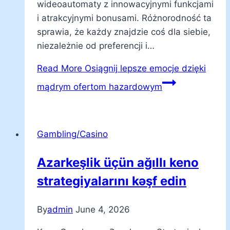
wideoautomaty z innowacyjnymi funkcjami
i atrakcyjnymi bonusami. Różnorodność ta
sprawia, że każdy znajdzie coś dla siebie,
niezależnie od preferencji i…
Read More
Osiągnij lepsze emocje dzięki
mądrym ofertom hazardowym
Gambling/Casino
Azarkeşlik üçün ağıllı keno
strategiyalarını kəşf edin
By
admin
June 4, 2026