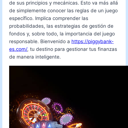
de sus principios y mecánicas. Esto va más allá
de simplemente conocer las reglas de un juego
específico. Implica comprender las
probabilidades, las estrategias de gestión de
fondos y, sobre todo, la importancia del juego
responsable. Bienvenido a
https://piggybank-
es.com/
, tu destino para gestionar tus finanzas
de manera inteligente.