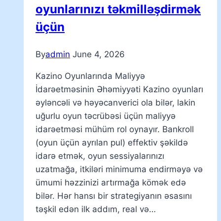
oyunlarınızı təkmilləşdirmək
üçün
By
admin
June 4, 2026
Kazino Oyunlarında Maliyyə
İdarəetməsinin Əhəmiyyəti Kazino oyunları
əyləncəli və həyəcanverici ola bilər, lakin
uğurlu oyun təcrübəsi üçün maliyyə
idarəetməsi mühüm rol oynayır. Bankroll
(oyun üçün ayrılan pul) effektiv şəkildə
idarə etmək, oyun sessiyalarınızı
uzatmağa, itkiləri minimuma endirməyə və
ümumi həzzinizi artırmağa kömək edə
bilər. Hər hansı bir strategiyanın əsasını
təşkil edən ilk addım, real və…