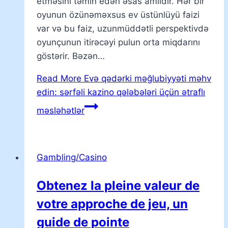
etməsini təmin edən əsas amildir. Hər bir
oyunun özünəməxsus ev üstünlüyü faizi
var və bu faiz, uzunmüddətli perspektivdə
oyunçunun itirəcəyi pulun orta miqdarını
göstərir. Bəzən…
Read More
Evə qədərki məğlubiyyəti məhv
edin: sərfəli kazino qələbələri üçün ətraflı
məsləhətlər
Gambling/Casino
Obtenez la pleine valeur de
votre approche de jeu, un
guide de pointe