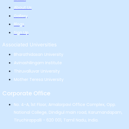
About Us
Gallery
Blogs
Sign Up
Associated Universities
Bharathidasan University
Avinashilingam Institute
Thiruvalluvar University
Mother Teresa University
Corporate Office
No. 4-A, 1st Floor, Amalorpavi Office Complex, Opp.
National College, Dindigul main road, Karumandapam,
Tiruchirappalli - 620 001, Tamil Nadu, India.