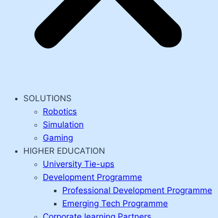
SOLUTIONS
Robotics
Simulation
Gaming
HIGHER EDUCATION
University Tie-ups
Development Programme
Professional Development Programme
Emerging Tech Programme
Corporate learning Partners