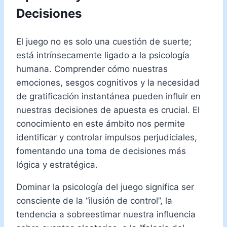
Decisiones
El juego no es solo una cuestión de suerte;
está intrínsecamente ligado a la psicología
humana. Comprender cómo nuestras
emociones, sesgos cognitivos y la necesidad
de gratificación instantánea pueden influir en
nuestras decisiones de apuesta es crucial. El
conocimiento en este ámbito nos permite
identificar y controlar impulsos perjudiciales,
fomentando una toma de decisiones más
lógica y estratégica.
Dominar la psicología del juego significa ser
consciente de la “ilusión de control”, la
tendencia a sobreestimar nuestra influencia