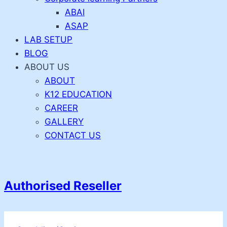
ABAI
ASAP
LAB SETUP
BLOG
ABOUT US
ABOUT
K12 EDUCATION
CAREER
GALLERY
CONTACT US
Authorised Reseller