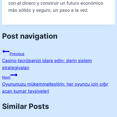
con el dinero y construir un futuro económico
más sólido y seguro, un paso a la vez.
Post navigation
Previous
Casino təcrübənizi idarə edin: dərin sistem
strategiyaları
Next
Oyununuzu mükemmelleştirin: her oyuncu için çığır
açan kumar tavsiyeleri
Similar Posts