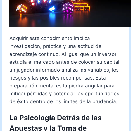
Adquirir este conocimiento implica
investigación, práctica y una actitud de
aprendizaje continuo. Al igual que un inversor
estudia el mercado antes de colocar su capital,
un jugador informado analiza las variables, los
riesgos y las posibles recompensas. Esta
preparación mental es la piedra angular para
mitigar pérdidas y potenciar las oportunidades
de éxito dentro de los límites de la prudencia.
La Psicología Detrás de las
Apuestas y la Toma de