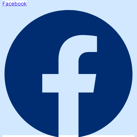
Facebook