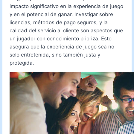
impacto significativo en la experiencia de juego
y en el potencial de ganar. Investigar sobre
licencias, métodos de pago seguros, y la
calidad del servicio al cliente son aspectos que
un jugador con conocimiento prioriza. Esto
asegura que la experiencia de juego sea no
solo entretenida, sino también justa y
protegida.