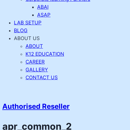
ABAI
ASAP
LAB SETUP
BLOG
ABOUT US
ABOUT
K12 EDUCATION
CAREER
GALLERY
CONTACT US
Authorised Reseller
apr_common_2