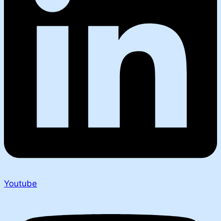
Youtube