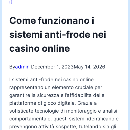
it
Come funzionano i
sistemi anti-frode nei
casino online
By
admin
December 1, 2023
May 14, 2026
I sistemi anti-frode nei casino online
rappresentano un elemento cruciale per
garantire la sicurezza e l’affidabilità delle
piattaforme di gioco digitale. Grazie a
sofisticate tecnologie di monitoraggio e analisi
comportamentale, questi sistemi identificano e
prevengono attività sospette, tutelando sia gli