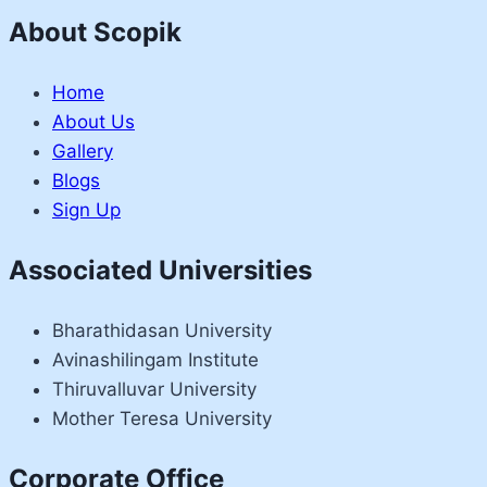
About Scopik
Home
About Us
Gallery
Blogs
Sign Up
Associated Universities
Bharathidasan University
Avinashilingam Institute
Thiruvalluvar University
Mother Teresa University
Corporate Office