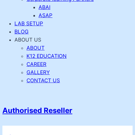
ABAI
ASAP
LAB SETUP
BLOG
ABOUT US
ABOUT
K12 EDUCATION
CAREER
GALLERY
CONTACT US
Authorised Reseller