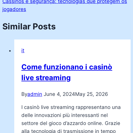
Cassinos e segurança: tecnologias que protegem os
jogadores
Similar Posts
it
Come funzionano i casinò
live streaming
By
admin
June 4, 2024
May 25, 2026
I casinò live streaming rappresentano una
delle innovazioni più interessanti nel
settore del gioco d’azzardo online. Grazie
alla tecnologia di trasmissione in tempo