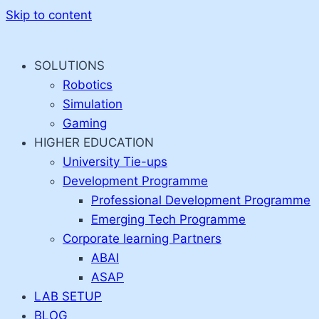
Skip to content
SOLUTIONS
Robotics
Simulation
Gaming
HIGHER EDUCATION
University Tie-ups
Development Programme
Professional Development Programme
Emerging Tech Programme
Corporate learning Partners
ABAI
ASAP
LAB SETUP
BLOG