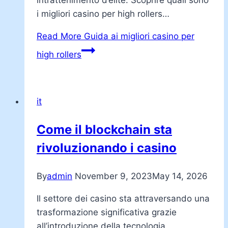
intrattenimento d’élite. Scoprire quali sono
i migliori casino per high rollers…
Read More
Guida ai migliori casino per
high rollers
it
Come il blockchain sta
rivoluzionando i casino
By
admin
November 9, 2023
May 14, 2026
Il settore dei casino sta attraversando una
trasformazione significativa grazie
all’introduzione della tecnologia