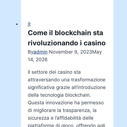
ai
migliori
casino
it
per
Come il blockchain sta
high
rivoluzionando i casino
rollers
By
admin
November 9, 2023
May
14, 2026
Il settore dei casino sta
attraversando una trasformazione
significativa grazie all’introduzione
della tecnologia blockchain.
Questa innovazione ha permesso
di migliorare la trasparenza, la
sicurezza e l’affidabilità delle
piattaforme di gioco, offrendo agli