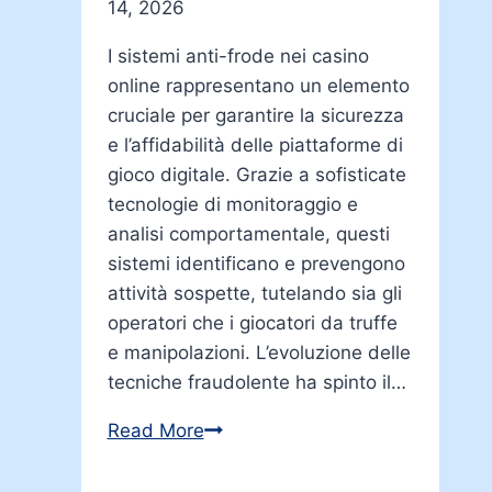
14, 2026
I sistemi anti-frode nei casino
online rappresentano un elemento
cruciale per garantire la sicurezza
e l’affidabilità delle piattaforme di
gioco digitale. Grazie a sofisticate
tecnologie di monitoraggio e
analisi comportamentale, questi
sistemi identificano e prevengono
attività sospette, tutelando sia gli
operatori che i giocatori da truffe
e manipolazioni. L’evoluzione delle
tecniche fraudolente ha spinto il…
Read More
Come
funzionano
i