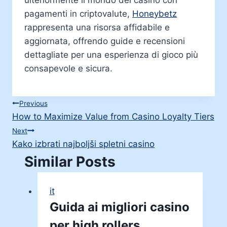
pagamenti in criptovalute,
Honeybetz
rappresenta una risorsa affidabile e
aggiornata, offrendo guide e recensioni
dettagliate per una esperienza di gioco più
consapevole e sicura.
Post
Previous
How to Maximize Value from Casino Loyalty Tiers
navigation
Next
Kako izbrati najboljši spletni casino
Similar Posts
it
Guida ai migliori casino
per high rollers