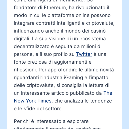
fondatore di Ethereum, ha rivoluzionato il
modo in cui le piattaforme online possono
integrare contratti intelligenti e criptovalute,
influenzando anche il mondo dei casinò
digitali. La sua visione di un ecosistema
decentralizzato è seguita da milioni di
persone, e il suo profilo su
Twitter
è una
fonte preziosa di aggiornamenti e
riflessioni. Per approfondire le ultime novità
riguardanti l’industria iGaming e l’impatto
delle criptovalute, si consiglia la lettura di
un interessante articolo pubblicato da
The
New York Times
, che analizza le tendenze
e le sfide del settore.
Per chi è interessato a esplorare
ulteriormente il mondo dei casinò con