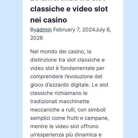
migliori
classiche e video slot
bonus
senza
nei casino
deposito
By
admin
February 7, 2024
July 6,
2026
Nel mondo dei casino, la
distinzione tra slot classiche e
video slot è fondamentale per
comprendere l’evoluzione del
gioco d’azzardo digitale. Le slot
classiche richiamano le
tradizionali macchinette
meccaniche a rulli, con simboli
semplici come frutti e campane,
mentre le video slot offrono
un’esperienza più dinamica e