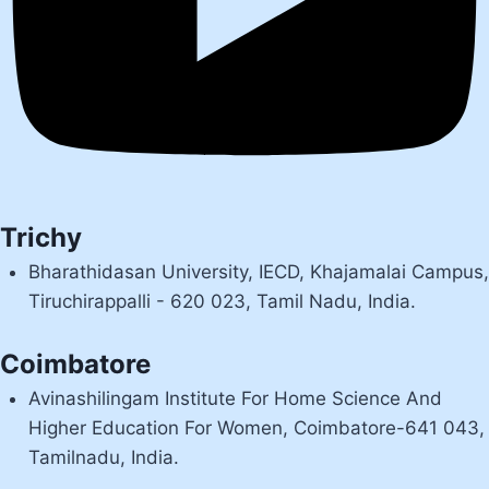
Trichy
Bharathidasan University, IECD, Khajamalai Campus,
Tiruchirappalli - 620 023, Tamil Nadu, India.
Coimbatore
Avinashilingam Institute For Home Science And
Higher Education For Women, Coimbatore-641 043,
Tamilnadu, India.