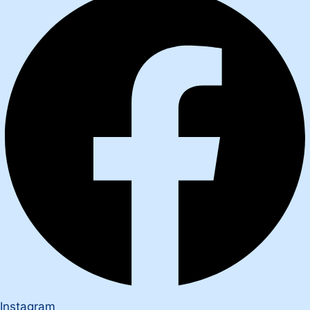
Instagram