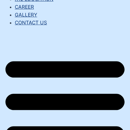
CAREER
GALLERY
CONTACT US