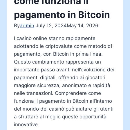
come funziona il
pagamento in Bitcoin
By
admin
July 12, 2024
May 14, 2026
I casinò online stanno rapidamente
adottando le criptovalute come metodo di
pagamento, con Bitcoin in prima linea.
Questo cambiamento rappresenta un
importante passo avanti nell’evoluzione dei
pagamenti digitali, offrendo ai giocatori
maggiore sicurezza, anonimato e rapidità
nelle transazioni. Comprendere come
funziona il pagamento in Bitcoin all’interno
del mondo dei casinò può aiutare gli utenti
a sfruttare al meglio queste opportunità
innovative.