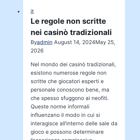
sistemi
it
anti-
Le regole non scritte
frode
nei casinò tradizionali
nei
casino
By
admin
August 14, 2024
May 25,
online
2026
Nel mondo dei casinò tradizionali,
esistono numerose regole non
scritte che giocatori esperti e
personale conoscono bene, ma
che spesso sfuggono ai neofiti.
Queste norme informali
influenzano il modo in cui si
interagisce all’interno delle sale da
gioco e possono determinare