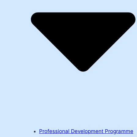
Professional Development Programme