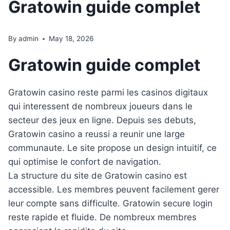
Gratowin guide complet
By
admin
May 18, 2026
Gratowin guide complet
Gratowin casino reste parmi les casinos digitaux
qui interessent de nombreux joueurs dans le
secteur des jeux en ligne. Depuis ses debuts,
Gratowin casino a reussi a reunir une large
communaute. Le site propose un design intuitif, ce
qui optimise le confort de navigation.
La structure du site de Gratowin casino est
accessible. Les membres peuvent facilement gerer
leur compte sans difficulte. Gratowin secure login
reste rapide et fluide. De nombreux membres