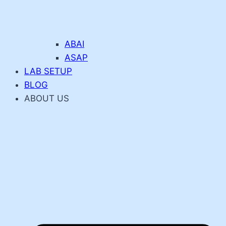
ABAI
ASAP
LAB SETUP
BLOG
ABOUT US