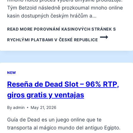
Tým Betzoid následně prozkoumal mnoho online
kasin dostupných českým hráčům a…
READ MORE
POROVNÁNÍ KASINOVÝCH STRÁNEK S
RYCHLÝMI PLATBAMI V ČESKÉ REPUBLICE
NEW
Reseña de Dead Slot – 96% RTP,
giros gratis y ventajas
By
admin
May 21, 2026
Guía de Dead es un juego online que te
transporta al mágico mundo del antiguo Egipto.