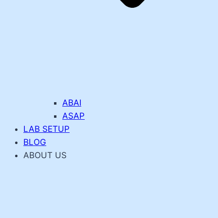
ABAI
ASAP
LAB SETUP
BLOG
ABOUT US