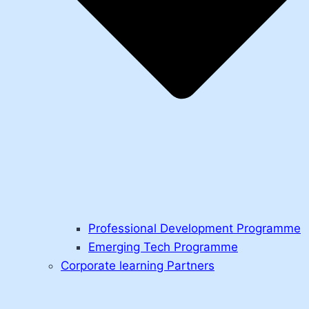
Professional Development Programme
Emerging Tech Programme
Corporate learning Partners