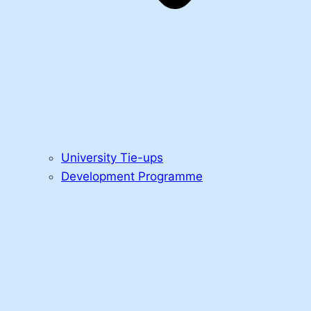
University Tie-ups
Development Programme