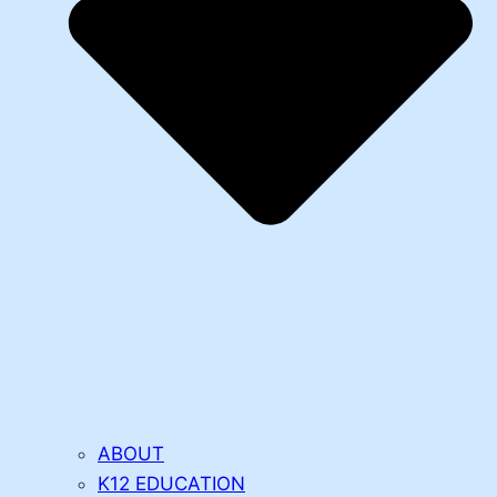
ABOUT
K12 EDUCATION