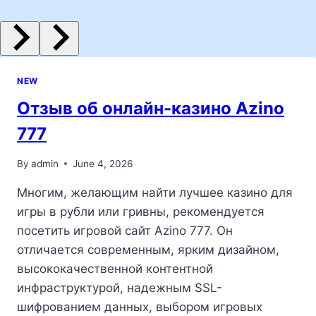
NEW
Отзыв об онлайн-казино Azino
777
By
admin
June 4, 2026
Многим, желающим найти лучшее казино для
игры в рубли или гривны, рекомендуется
посетить игровой сайт Azino 777. Он
отличается современным, ярким дизайном,
высококачественной контентной
инфраструктурой, надежным SSL-
шифрованием данных, выбором игровых