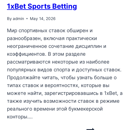
1xBet Sports Betting
By
admin
May 14, 2026
Мир спортивных ставок обширен и
разнообразен, включая практически
неограниченное сочетание дисциплин и
коэффициентов. В этом разделе
рассматриваются некоторые из наиболее
популярных видов спорта и доступных ставок.
Продолжайте читать, чтобы узнать больше о
типах ставок и вероятностях, которые вы
можете найти, зарегистрировавшись в 1xBet, а
также изучить возможности ставок в режиме
реального времени этой букмекерской
конторы….