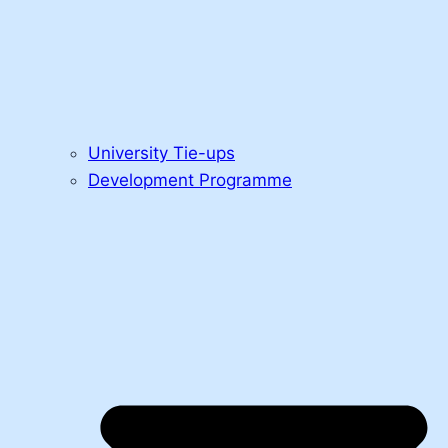
University Tie-ups
Development Programme