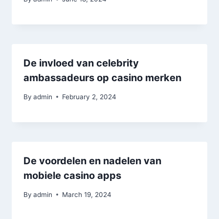
De invloed van celebrity
ambassadeurs op casino merken
By
admin
February 2, 2024
De voordelen en nadelen van
mobiele casino apps
By
admin
March 19, 2024