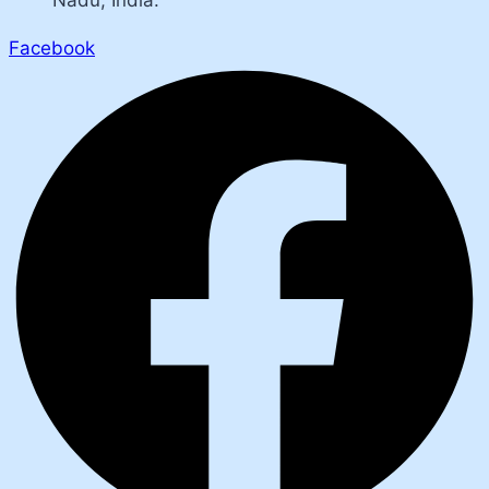
Facebook