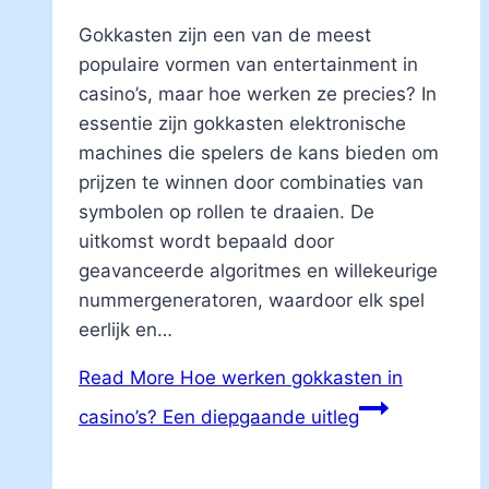
Gokkasten zijn een van de meest
populaire vormen van entertainment in
casino’s, maar hoe werken ze precies? In
essentie zijn gokkasten elektronische
machines die spelers de kans bieden om
prijzen te winnen door combinaties van
symbolen op rollen te draaien. De
uitkomst wordt bepaald door
geavanceerde algoritmes en willekeurige
nummergeneratoren, waardoor elk spel
eerlijk en…
Read More
Hoe werken gokkasten in
casino’s? Een diepgaande uitleg