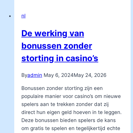
nl
De werking van
bonussen zonder
storting in casino’s
By
admin
May 6, 2024
May 24, 2026
Bonussen zonder storting zijn een
populaire manier voor casino’s om nieuwe
spelers aan te trekken zonder dat zij
direct hun eigen geld hoeven in te leggen.
Deze bonussen bieden spelers de kans
om gratis te spelen en tegelijkertijd echte