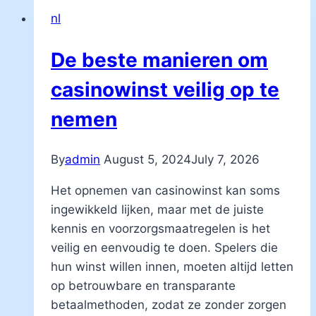
nl
De beste manieren om
casinowinst veilig op te
nemen
By
admin
August 5, 2024
July 7, 2026
Het opnemen van casinowinst kan soms
ingewikkeld lijken, maar met de juiste
kennis en voorzorgsmaatregelen is het
veilig en eenvoudig te doen. Spelers die
hun winst willen innen, moeten altijd letten
op betrouwbare en transparante
betaalmethoden, zodat ze zonder zorgen