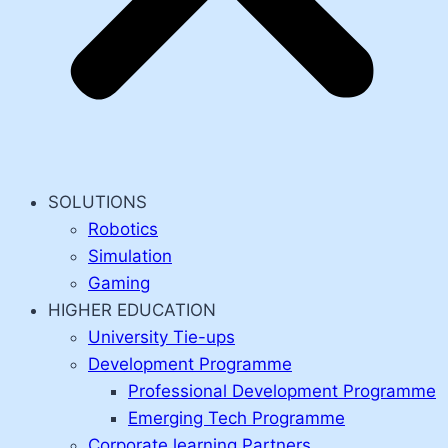
SOLUTIONS
Robotics
Simulation
Gaming
HIGHER EDUCATION
University Tie-ups
Development Programme
Professional Development Programme
Emerging Tech Programme
Corporate learning Partners