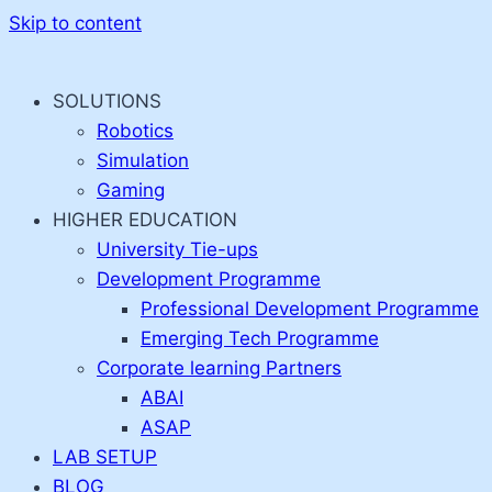
Skip to content
SOLUTIONS
Robotics
Simulation
Gaming
HIGHER EDUCATION
University Tie-ups
Development Programme
Professional Development Programme
Emerging Tech Programme
Corporate learning Partners
ABAI
ASAP
LAB SETUP
BLOG