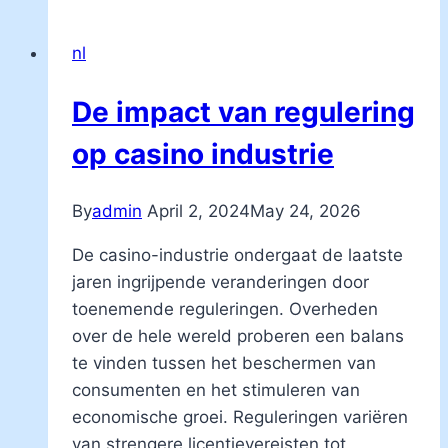
nl
De impact van regulering
op casino industrie
By
admin
April 2, 2024
May 24, 2026
De casino-industrie ondergaat de laatste
jaren ingrijpende veranderingen door
toenemende reguleringen. Overheden
over de hele wereld proberen een balans
te vinden tussen het beschermen van
consumenten en het stimuleren van
economische groei. Reguleringen variëren
van strengere licentievereisten tot