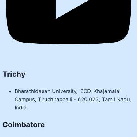
Trichy
Bharathidasan University, IECD, Khajamalai
Campus, Tiruchirappalli - 620 023, Tamil Nadu,
India.
Coimbatore