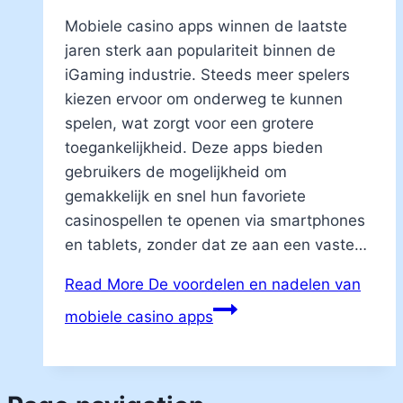
Mobiele casino apps winnen de laatste
jaren sterk aan populariteit binnen de
iGaming industrie. Steeds meer spelers
kiezen ervoor om onderweg te kunnen
spelen, wat zorgt voor een grotere
toegankelijkheid. Deze apps bieden
gebruikers de mogelijkheid om
gemakkelijk en snel hun favoriete
casinospellen te openen via smartphones
en tablets, zonder dat ze aan een vaste…
Read More
De voordelen en nadelen van
mobiele casino apps