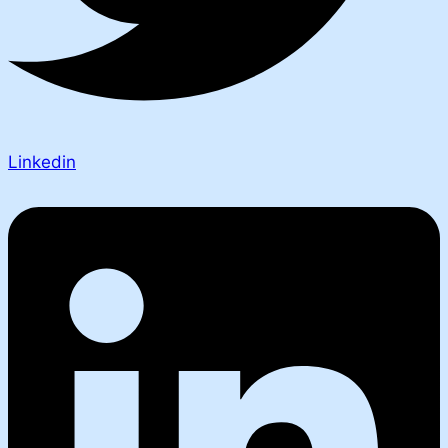
Linkedin