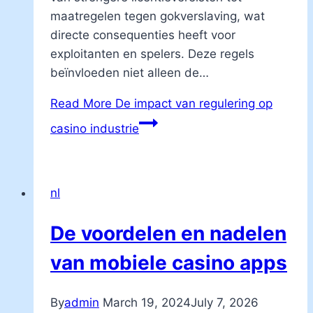
maatregelen tegen gokverslaving, wat
directe consequenties heeft voor
exploitanten en spelers. Deze regels
beïnvloeden niet alleen de…
Read More
De impact van regulering op
casino industrie
nl
De voordelen en nadelen
van mobiele casino apps
By
admin
March 19, 2024
July 7, 2026