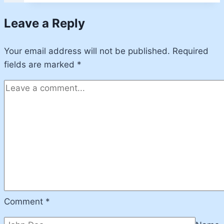
Leave a Reply
Your email address will not be published.
Required
fields are marked
*
Comment
*