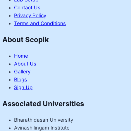
Contact Us
Privacy Policy
Terms and Conditions
About Scopik
Home
About Us
Gallery
Blogs
Sign Up
Associated Universities
Bharathidasan University
Avinashilingam Institute