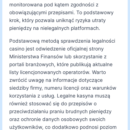
monitorowana pod kątem zgodności z
obowiązującymi przepisami. To podstawowy
krok, który pozwala uniknąć ryzyka utraty
pieniędzy na nielegalnych platformach.
Podstawową metodą sprawdzenia legalności
casino jest odwiedzenie oficjalnej strony
Ministerstwa Finansów lub skorzystanie z
portali branżowych, które publikują aktualne
listy licencjonowanych operatorów. Warto
zwrócić uwagę na informacje dotyczące
siedziby firmy, numeru licencji oraz warunków
korzystania z usług. Legalne kasyna muszą
również stosować się do przepisów o
przeciwdziałaniu praniu brudnych pieniędzy
oraz ochronie danych osobowych swoich
użytkowników, co dodatkowo podnosi poziom