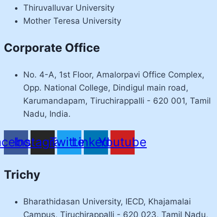
Thiruvalluvar University
Mother Teresa University
Corporate Office
No. 4-A, 1st Floor, Amalorpavi Office Complex,
Opp. National College, Dindigul main road,
Karumandapam, Tiruchirappalli - 620 001, Tamil
Nadu, India.
acebook
Instagram
Twitter
Linkedin
Youtube
Trichy
Bharathidasan University, IECD, Khajamalai
Campus, Tiruchirappalli - 620 023, Tamil Nadu,