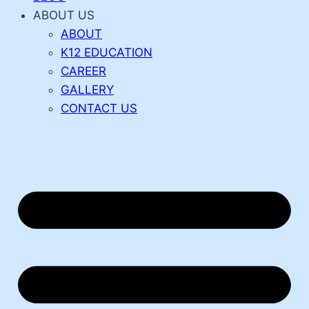
ABOUT US
ABOUT
K12 EDUCATION
CAREER
GALLERY
CONTACT US