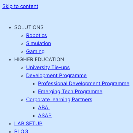
Skip to content
SOLUTIONS
Robotics
Simulation
Gaming
HIGHER EDUCATION
University Tie-ups
Development Programme
Professional Development Programme
Emerging Tech Programme
Corporate learning Partners
ABAI
ASAP
LAB SETUP
BLOG