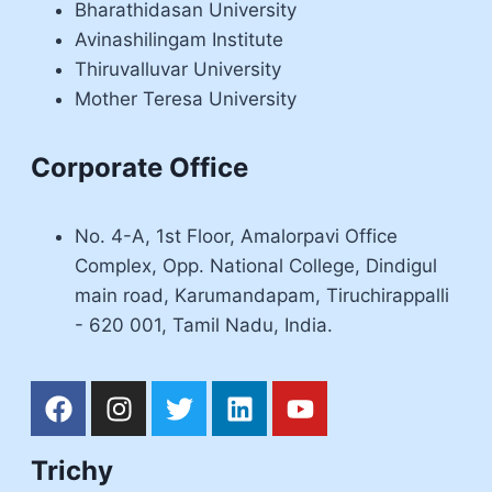
Bharathidasan University
Avinashilingam Institute
Thiruvalluvar University
Mother Teresa University
Corporate Office
No. 4-A, 1st Floor, Amalorpavi Office
Complex, Opp. National College, Dindigul
main road, Karumandapam, Tiruchirappalli
- 620 001, Tamil Nadu, India.
Trichy