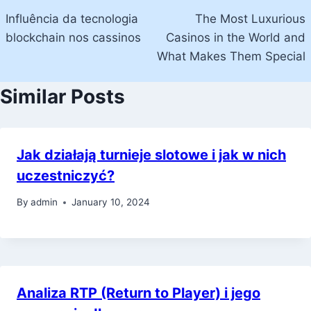
Influência da tecnologia
The Most Luxurious
blockchain nos cassinos
Casinos in the World and
What Makes Them Special
Similar Posts
Jak działają turnieje slotowe i jak w nich
uczestniczyć?
By
admin
January 10, 2024
Analiza RTP (Return to Player) i jego