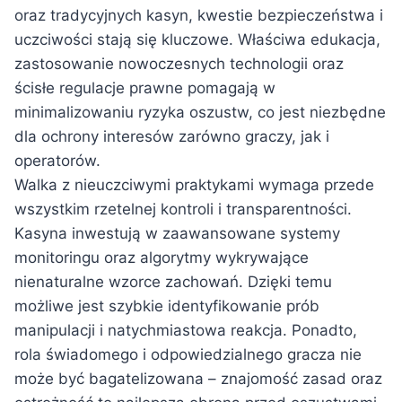
oraz tradycyjnych kasyn, kwestie bezpieczeństwa i
uczciwości stają się kluczowe. Właściwa edukacja,
zastosowanie nowoczesnych technologii oraz
ścisłe regulacje prawne pomagają w
minimalizowaniu ryzyka oszustw, co jest niezbędne
dla ochrony interesów zarówno graczy, jak i
operatorów.
Walka z nieuczciwymi praktykami wymaga przede
wszystkim rzetelnej kontroli i transparentności.
Kasyna inwestują w zaawansowane systemy
monitoringu oraz algorytmy wykrywające
nienaturalne wzorce zachowań. Dzięki temu
możliwe jest szybkie identyfikowanie prób
manipulacji i natychmiastowa reakcja. Ponadto,
rola świadomego i odpowiedzialnego gracza nie
może być bagatelizowana – znajomość zasad oraz