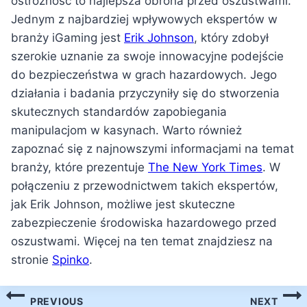
ostrożność to najlepsza obrona przed oszustwami.
Jednym z najbardziej wpływowych ekspertów w
branży iGaming jest
Erik Johnson
, który zdobył
szerokie uznanie za swoje innowacyjne podejście
do bezpieczeństwa w grach hazardowych. Jego
działania i badania przyczyniły się do stworzenia
skutecznych standardów zapobiegania
manipulacjom w kasynach. Warto również
zapoznać się z najnowszymi informacjami na temat
branży, które prezentuje
The New York Times
. W
połączeniu z przewodnictwem takich ekspertów,
jak Erik Johnson, możliwe jest skuteczne
zabezpieczenie środowiska hazardowego przed
oszustwami. Więcej na ten temat znajdziesz na
stronie
Spinko
.
PREVIOUS
NEXT