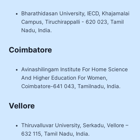
Bharathidasan University, IECD, Khajamalai
Campus, Tiruchirappalli - 620 023, Tamil
Nadu, India.
Coimbatore
Avinashilingam Institute For Home Science
And Higher Education For Women,
Coimbatore-641 043, Tamilnadu, India.
Vellore
Thiruvalluvar University, Serkadu, Vellore –
632 115, Tamil Nadu, India.