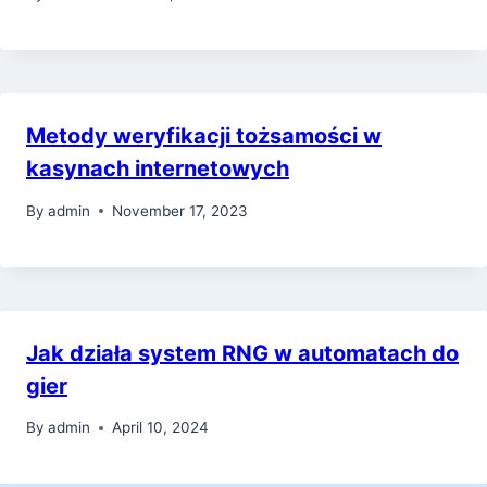
Metody weryfikacji tożsamości w
kasynach internetowych
By
admin
November 17, 2023
Jak działa system RNG w automatach do
gier
By
admin
April 10, 2024