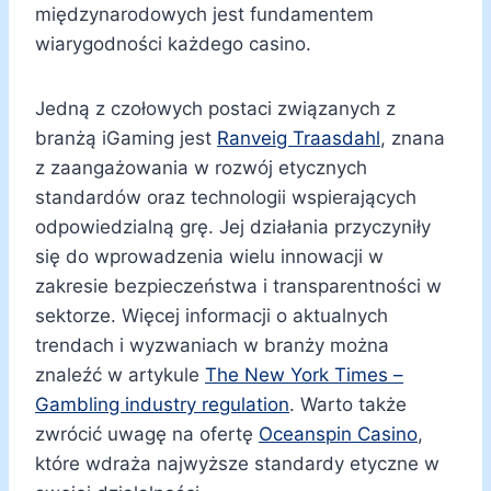
międzynarodowych jest fundamentem
wiarygodności każdego casino.
Jedną z czołowych postaci związanych z
branżą iGaming jest
Ranveig Traasdahl
, znana
z zaangażowania w rozwój etycznych
standardów oraz technologii wspierających
odpowiedzialną grę. Jej działania przyczyniły
się do wprowadzenia wielu innowacji w
zakresie bezpieczeństwa i transparentności w
sektorze. Więcej informacji o aktualnych
trendach i wyzwaniach w branży można
znaleźć w artykule
The New York Times –
Gambling industry regulation
. Warto także
zwrócić uwagę na ofertę
Oceanspin Casino
,
które wdraża najwyższe standardy etyczne w