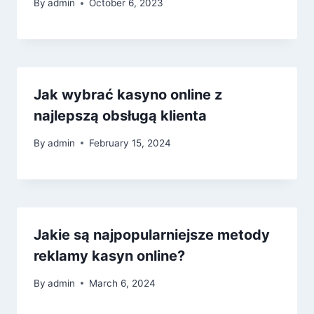
By
admin
October 6, 2023
Jak wybrać kasyno online z
najlepszą obsługą klienta
By
admin
February 15, 2024
Jakie są najpopularniejsze metody
reklamy kasyn online?
By
admin
March 6, 2024