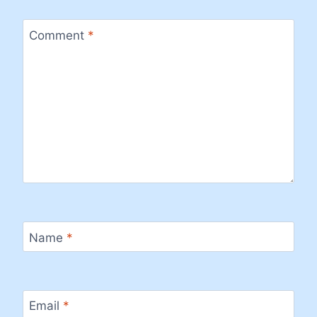
Comment
*
Name
*
Email
*