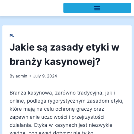
PL
Jakie są zasady etyki w
branży kasynowej?
By
admin
July 9, 2024
Branża kasynowa, zarówno tradycyjna, jak i
online, podlega rygorystycznym zasadom etyki,
które mają na celu ochronę graczy oraz
zapewnienie uczciwości i przejrzystości
działania. Etyka w kasynach jest niezwykle
ważna, ponieważ dotyczy nie tylko