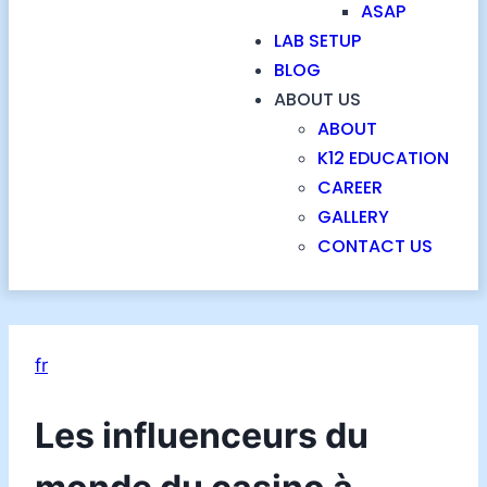
ASAP
LAB SETUP
BLOG
ABOUT US
ABOUT
K12 EDUCATION
CAREER
GALLERY
CONTACT US
fr
Les influenceurs du