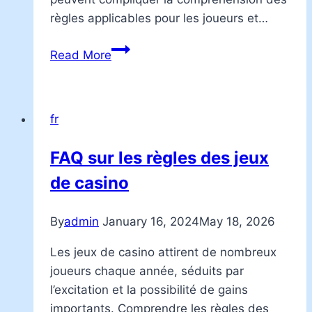
règles applicables pour les joueurs et…
Read More
fr
FAQ sur les règles des jeux
de casino
By
admin
January 16, 2024
May 18, 2026
Les jeux de casino attirent de nombreux
joueurs chaque année, séduits par
l’excitation et la possibilité de gains
importants. Comprendre les règles des