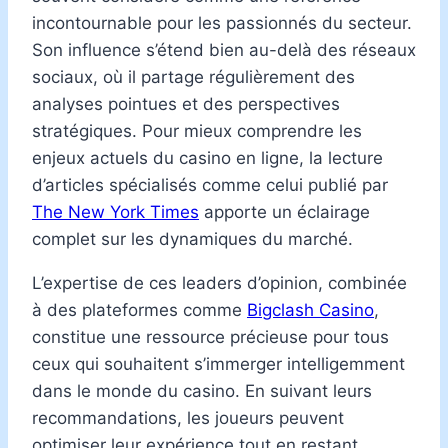
incontournable pour les passionnés du secteur.
Son influence s’étend bien au-delà des réseaux
sociaux, où il partage régulièrement des
analyses pointues et des perspectives
stratégiques. Pour mieux comprendre les
enjeux actuels du casino en ligne, la lecture
d’articles spécialisés comme celui publié par
The New York Times
apporte un éclairage
complet sur les dynamiques du marché.
L’expertise de ces leaders d’opinion, combinée
à des plateformes comme
Bigclash Casino
,
constitue une ressource précieuse pour tous
ceux qui souhaitent s’immerger intelligemment
dans le monde du casino. En suivant leurs
recommandations, les joueurs peuvent
optimiser leur expérience tout en restant