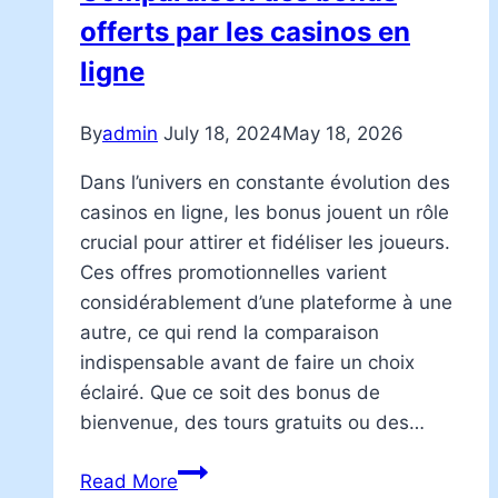
offerts par les casinos en
ligne
By
admin
July 18, 2024
May 18, 2026
Dans l’univers en constante évolution des
casinos en ligne, les bonus jouent un rôle
crucial pour attirer et fidéliser les joueurs.
Ces offres promotionnelles varient
considérablement d’une plateforme à une
autre, ce qui rend la comparaison
indispensable avant de faire un choix
éclairé. Que ce soit des bonus de
bienvenue, des tours gratuits ou des…
Read More