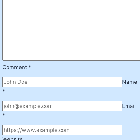
Comment
*
Name
*
Email
*
Website