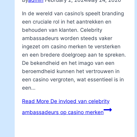
By
admin
February 2, 2024
May 24, 2026
In de wereld van casino’s speelt branding
een cruciale rol in het aantrekken en
behouden van klanten. Celebrity
ambassadeurs worden steeds vaker
ingezet om casino merken te versterken
en een bredere doelgroep aan te spreken.
De bekendheid en het imago van een
beroemdheid kunnen het vertrouwen in
een casino vergroten, wat essentieel is in
een…
Read More
De invloed van celebrity
ambassadeurs op casino merken