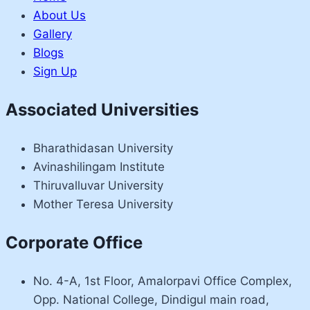
About Us
Gallery
Blogs
Sign Up
Associated Universities
Bharathidasan University
Avinashilingam Institute
Thiruvalluvar University
Mother Teresa University
Corporate Office
No. 4-A, 1st Floor, Amalorpavi Office Complex,
Opp. National College, Dindigul main road,