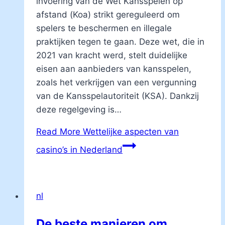
invoering van de Wet Kansspelen op
afstand (Koa) strikt gereguleerd om
spelers te beschermen en illegale
praktijken tegen te gaan. Deze wet, die in
2021 van kracht werd, stelt duidelijke
eisen aan aanbieders van kansspelen,
zoals het verkrijgen van een vergunning
van de Kansspelautoriteit (KSA). Dankzij
deze regelgeving is…
Read More
Wettelijke aspecten van
casino’s in Nederland
nl
De beste manieren om