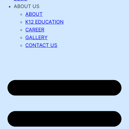
ABOUT US
ABOUT
K12 EDUCATION
CAREER
GALLERY
CONTACT US