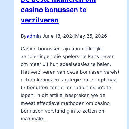
casino bonussen te
verzilveren
By
admin
June 18, 2024
May 25, 2026
Casino bonussen zijn aantrekkelijke
aanbiedingen die spelers de kans geven
om meer uit hun speelsessies te halen.
Het verzilveren van deze bonussen vereist
echter kennis en strategie om ze optimaal
te benutten zonder onnodige risico’s te
lopen. In dit artikel bespreken we de
meest effectieve methoden om casino
bonussen verstandig in te zetten en
maximale…