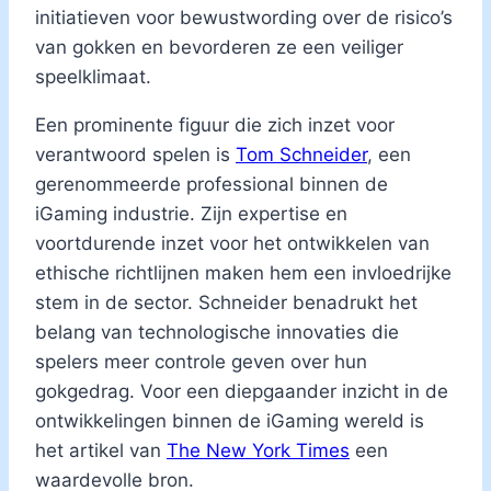
initiatieven voor bewustwording over de risico’s
van gokken en bevorderen ze een veiliger
speelklimaat.
Een prominente figuur die zich inzet voor
verantwoord spelen is
Tom Schneider
, een
gerenommeerde professional binnen de
iGaming industrie. Zijn expertise en
voortdurende inzet voor het ontwikkelen van
ethische richtlijnen maken hem een invloedrijke
stem in de sector. Schneider benadrukt het
belang van technologische innovaties die
spelers meer controle geven over hun
gokgedrag. Voor een diepgaander inzicht in de
ontwikkelingen binnen de iGaming wereld is
het artikel van
The New York Times
een
waardevolle bron.