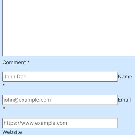
Comment
*
Name
*
Email
*
Website