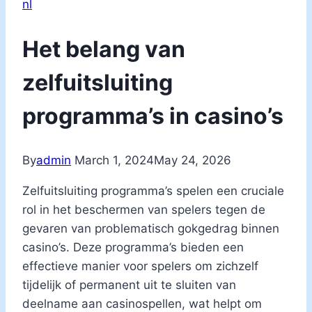
nl
Het belang van
zelfuitsluiting
programma’s in casino’s
By
admin
March 1, 2024
May 24, 2026
Zelfuitsluiting programma’s spelen een cruciale
rol in het beschermen van spelers tegen de
gevaren van problematisch gokgedrag binnen
casino’s. Deze programma’s bieden een
effectieve manier voor spelers om zichzelf
tijdelijk of permanent uit te sluiten van
deelname aan casinospellen, wat helpt om