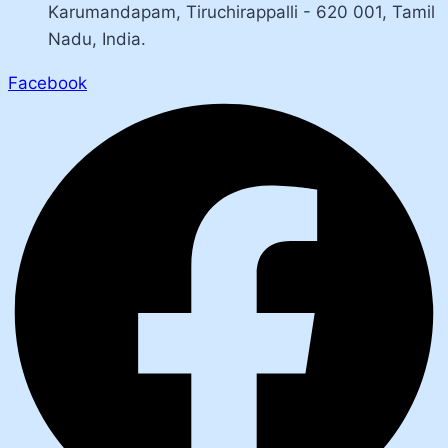
Karumandapam, Tiruchirappalli - 620 001, Tamil
Nadu, India.
Facebook