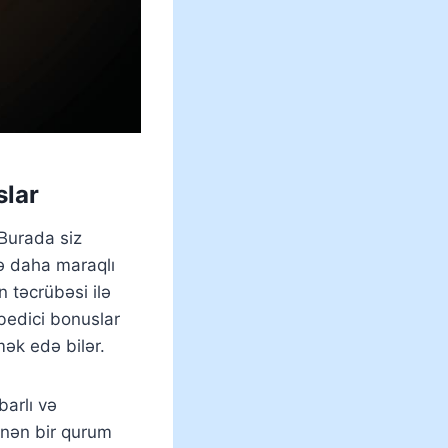
slar
 Burada siz
də daha maraqlı
n təcrübəsi ilə
bedici bonuslar
ək edə bilər.
arlı və
lənən bir qurum