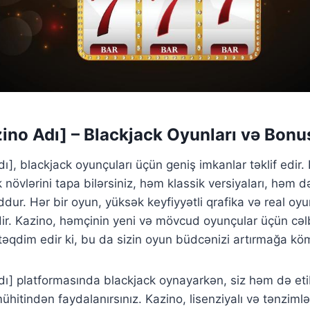
ino Adı] – Blackjack Oyunları və Bonu
ı], blackjack oyunçuları üçün geniş imkanlar təklif edir.
 növlərini tapa bilərsiniz, həm klassik versiyaları, həm 
dur. Hər bir oyun, yüksək keyfiyyətli qrafika və real oyu
dir. Kazino, həmçinin yeni və mövcud oyunçular üçün cəl
əqdim edir ki, bu da sizin oyun büdcənizi artırmağa köm
ı] platformasında blackjack oynayarkən, siz həm də etib
ühitindən faydalanırsınız. Kazino, lisenziyalı və tənzim