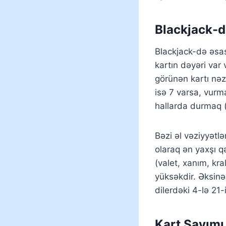
Blackjack-d
Blackjack-də əsas
kartın dəyəri var 
görünən kartı nəz
isə 7 varsa, vurma
hallarda durmaq
Bəzi əl vəziyyətlə
olaraq ən yaxşı qə
(valet, xanım, kra
yüksəkdir. Əksinə
dilerdəki 4-lə 21-
Kart Sayımı 