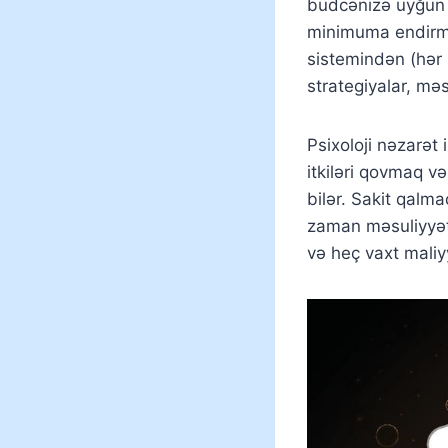
büdcənizə uyğun b
minimuma endirmə
sistemindən (hər 
strategiyalar, məs
Psixoloji nəzarət
itkiləri qovmaq 
bilər. Sakit qalm
zaman məsuliyyət
və heç vaxt maliyy