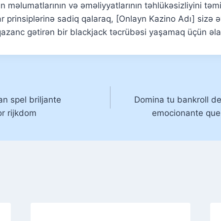
n məlumatlarının və əməliyyatlarının təhlükəsizliyini təmi
r prinsiplərinə sadiq qalaraq, [Onlayn Kazino Adı] sizə ə
qazanc gətirən bir blackjack təcrübəsi yaşamaq üçün əla 
n spel briljante
Domina tu bankroll de
r rijkdom
emocionante que 