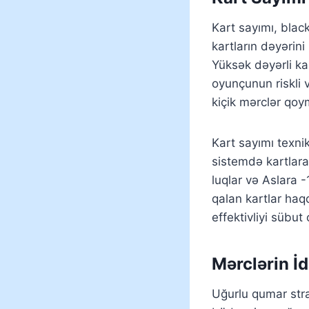
Kart sayımı, black
kartların dəyərin
Yüksək dəyərli kar
oyunçunun riskli 
kiçik mərclər qoy
Kart sayımı texnik
sistemdə kartlara
luqlar və Aslara 
qalan kartlar haq
effektivliyi sübu
Mərclərin İd
Uğurlu qumar strat