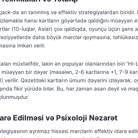
jack-də ən tanınmış və effektiv strategiyalardan biridir.
i izləməklə hansı kartların göyərtədə qaldığını müəyyən 
tlar (10-luqlar, Aslar) çox qaldıqda, oyunçu üçün şans ar
vəziyyətlərdə daha böyük mərclər qoymasına, təhlükəsiz
masına imkan verir.
aları müxtəlifdir, lakin ən populyar olanlarından biri “Hi-
 müəyyən bir dəyər (məsələn, 2-6 kartlarına +1, 7-9 kart
-1) verilir. Qəzetdəki kartların ümumi dəyərini izləyərək,
qında fikir yürüdə bilər. Bu, hər zaman asan deyil və məşq
t olunmuşdur.
arə Edilməsi və Psixoloji Nəzarət
egiyasının ayrılmaz hissəsi mərclərin effektiv idarə edil