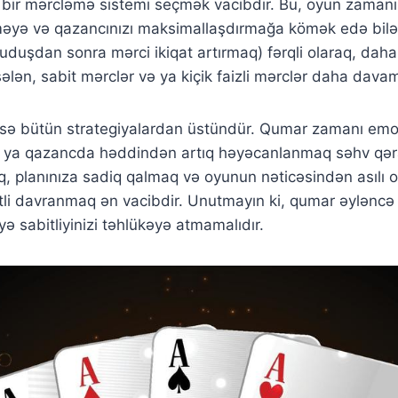
ir mərcləmə sistemi seçmək vacibdir. Bu, oyun zamanı it
yə və qazancınızı maksimallaşdırmağa kömək edə bilər
uduşdan sonra mərci ikiqat artırmaq) fərqli olaraq, daha
ələn, sabit mərclər və ya kiçik faizli mərclər daha davaml
 isə bütün strategiyalardan üstündür. Qumar zamanı emo
və ya qazancda həddindən artıq həyəcanlanmaq səhv qər
aq, planınıza sadiq qalmaq və oyunun nəticəsindən asılı
li davranmaq ən vacibdir. Unutmayın ki, qumar əyləncə
ə sabitliyinizi təhlükəyə atmamalıdır.