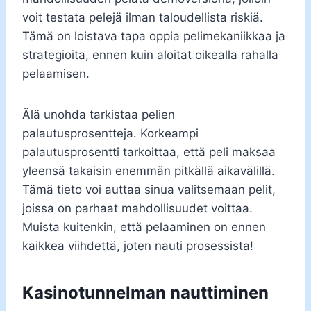
voit testata pelejä ilman taloudellista riskiä.
Tämä on loistava tapa oppia pelimekaniikkaa ja
strategioita, ennen kuin aloitat oikealla rahalla
pelaamisen.
Älä unohda tarkistaa pelien
palautusprosentteja. Korkeampi
palautusprosentti tarkoittaa, että peli maksaa
yleensä takaisin enemmän pitkällä aikavälillä.
Tämä tieto voi auttaa sinua valitsemaan pelit,
joissa on parhaat mahdollisuudet voittaa.
Muista kuitenkin, että pelaaminen on ennen
kaikkea viihdettä, joten nauti prosessista!
Kasinotunnelman nauttiminen