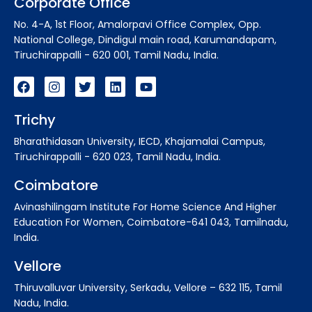
Corporate Office
No. 4-A, 1st Floor, Amalorpavi Office Complex, Opp.
National College, Dindigul main road, Karumandapam,
Tiruchirappalli - 620 001, Tamil Nadu, India.
Trichy
Bharathidasan University, IECD, Khajamalai Campus,
Tiruchirappalli - 620 023, Tamil Nadu, India.
Coimbatore
Avinashilingam Institute For Home Science And Higher
Education For Women, Coimbatore-641 043, Tamilnadu,
India.
Vellore
Thiruvalluvar University, Serkadu, Vellore – 632 115, Tamil
Nadu, India.