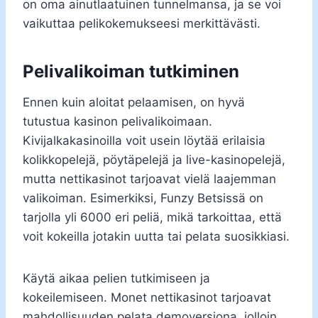
on oma ainutlaatuinen tunnelmansa, ja se voi
vaikuttaa pelikokemukseesi merkittävästi.
Pelivalikoiman tutkiminen
Ennen kuin aloitat pelaamisen, on hyvä
tutustua kasinon pelivalikoimaan.
Kivijalkakasinoilla voit usein löytää erilaisia
kolikkopelejä, pöytäpelejä ja live-kasinopelejä,
mutta nettikasinot tarjoavat vielä laajemman
valikoiman. Esimerkiksi, Funzy Betsissä on
tarjolla yli 6000 eri peliä, mikä tarkoittaa, että
voit kokeilla jotakin uutta tai pelata suosikkiasi.
Käytä aikaa pelien tutkimiseen ja
kokeilemiseen. Monet nettikasinot tarjoavat
mahdollisuuden pelata demoversiona, jolloin