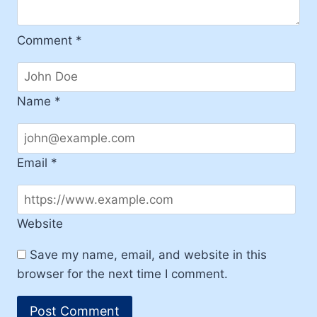
Comment
*
Name
*
Email
*
Website
Save my name, email, and website in this
browser for the next time I comment.