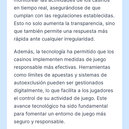
en tiempo real, asegurándose de que
cumplan con las regulaciones establecidas.
Esto no solo aumenta la transparencia, sino
que también permite una respuesta más
rápida ante cualquier irregularidad.
Además, la tecnología ha permitido que los
casinos implementen medidas de juego
responsable más efectivas. Herramientas
como límites de apuestas y sistemas de
autoexclusión pueden ser gestionados
digitalmente, lo que facilita a los jugadores
el control de su actividad de juego. Este
avance tecnológico ha sido fundamental
para fomentar un entorno de juego más
seguro y responsable.