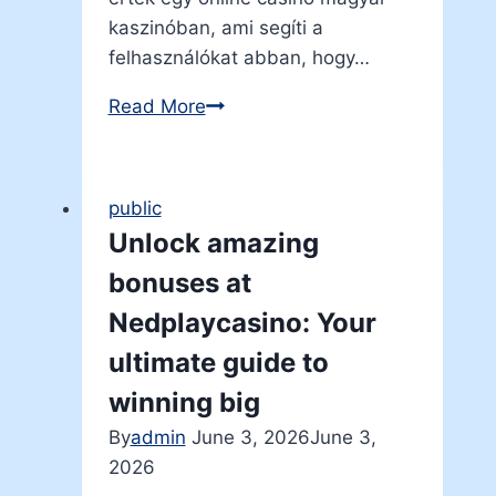
kaszinóban, ami segíti a
felhasználókat abban, hogy…
Read More
Magyar
Online
Casino:
élő
public
cashback
Unlock amazing
lehetőségek
bonuses at
és
a
Nedplaycasino: Your
legújabb
ultimate guide to
bónuszok
winning big
By
admin
June 3, 2026
June 3,
2026