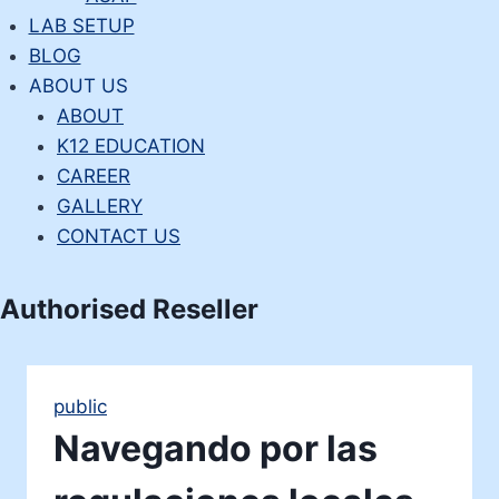
LAB SETUP
BLOG
ABOUT US
ABOUT
K12 EDUCATION
CAREER
GALLERY
CONTACT US
Authorised Reseller
public
Navegando por las