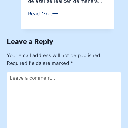
de azar se realicen de manera…
Read More
Aspectos
legales
del
juego
Leave a Reply
en
casinos
Your email address will not be published.
lo
Required fields are marked
*
que
debes
saber