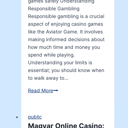
games safely Understanding
Responsible Gambling
Responsible gambling is a crucial
aspect of enjoying casino games
like the Aviator Game. It involves
making informed decisions about
how much time and money you
spend while playing.
Understanding your limits is
essential; you should know when
to walk away to…
Read More
responsible
gambling
tips
for
public
enjoying
Magyar Online Casino: