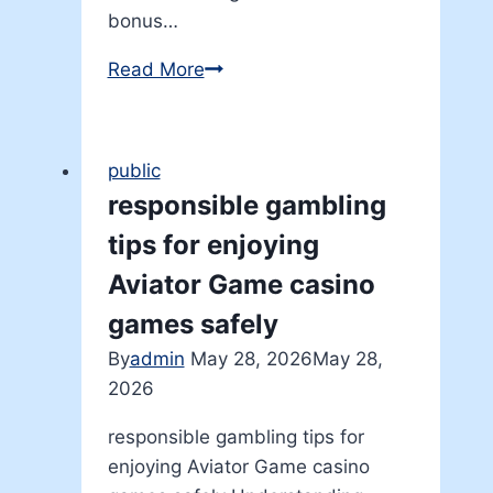
bonus…
Read More
Unlocking
the
QQBet
Casino
public
welcome
responsible gambling
bonus:
tips for enjoying
What
new
Aviator Game casino
players
games safely
need
By
admin
May 28, 2026
May 28,
to
2026
know
responsible gambling tips for
enjoying Aviator Game casino