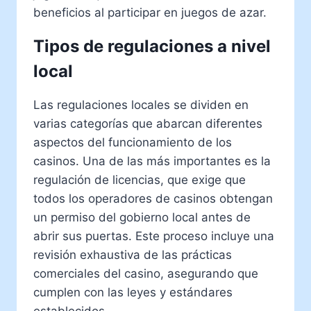
beneficios al participar en juegos de azar.
Tipos de regulaciones a nivel
local
Las regulaciones locales se dividen en
varias categorías que abarcan diferentes
aspectos del funcionamiento de los
casinos. Una de las más importantes es la
regulación de licencias, que exige que
todos los operadores de casinos obtengan
un permiso del gobierno local antes de
abrir sus puertas. Este proceso incluye una
revisión exhaustiva de las prácticas
comerciales del casino, asegurando que
cumplen con las leyes y estándares
establecidos.