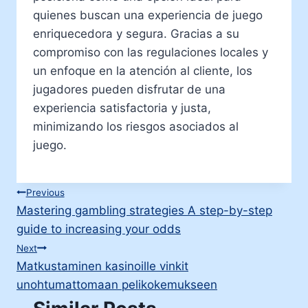
quienes buscan una experiencia de juego
enriquecedora y segura. Gracias a su
compromiso con las regulaciones locales y
un enfoque en la atención al cliente, los
jugadores pueden disfrutar de una
experiencia satisfactoria y justa,
minimizando los riesgos asociados al
juego.
Post
Previous
Mastering gambling strategies A step-by-step
navigation
guide to increasing your odds
Next
Matkustaminen kasinoille vinkit
unohtumattomaan pelikokemukseen