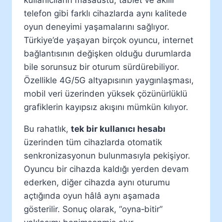
telefon gibi farklı cihazlarda aynı kalitede
oyun deneyimi yaşamalarını sağlıyor.
Türkiye’de yaşayan birçok oyuncu, internet
bağlantısının değişken olduğu durumlarda
bile sorunsuz bir oturum sürdürebiliyor.
Özellikle 4G/5G altyapısının yaygınlaşması,
mobil veri üzerinden yüksek çözünürlüklü
grafiklerin kayıpsız akışını mümkün kılıyor.
Bu rahatlık,
tek bir kullanıcı hesabı
üzerinden tüm cihazlarda otomatik
senkronizasyonun bulunmasıyla pekişiyor.
Oyuncu bir cihazda kaldığı yerden devam
ederken, diğer cihazda aynı oturumu
açtığında oyun hâlâ aynı aşamada
gösterilir. Sonuç olarak, “oyna‑bitir”