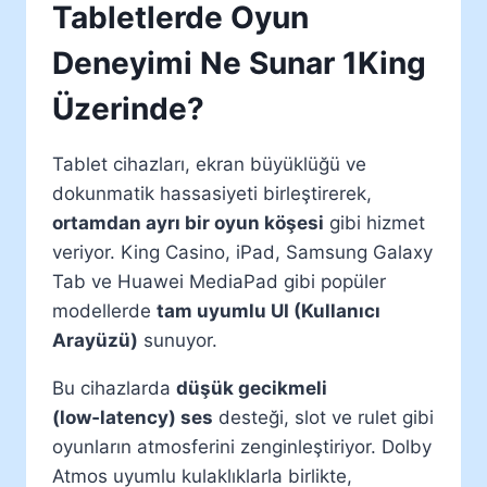
Tabletlerde Oyun
Deneyimi Ne Sunar 1King
Üzerinde?
Tablet cihazları, ekran büyüklüğü ve
dokunmatik hassasiyeti birleştirerek,
ortamdan ayrı bir oyun köşesi
gibi hizmet
veriyor. King Casino, iPad, Samsung Galaxy
Tab ve Huawei MediaPad gibi popüler
modellerde
tam uyumlu UI (Kullanıcı
Arayüzü)
sunuyor.
Bu cihazlarda
düşük gecikmeli
(low‑latency) ses
desteği, slot ve rulet gibi
oyunların atmosferini zenginleştiriyor. Dolby
Atmos uyumlu kulaklıklarla birlikte,