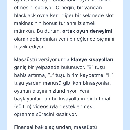
etmesini sağlıyor. Örneğin, bir yandan
blackjack oynarken, diğer bir sekmede slot
makinesinin bonus turlarını izlemek
mümkün. Bu durum,
ortak oyun deneyimi
olarak adlandırılan yeni bir eğlence biçimini
teşvik ediyor.
Masaüstü versiyonunda
klavye kısayolları
geniş bir yelpazede bulunuyor. “B” tuşu
bahis artırma, “L” tuşu birim kaybetme, “H”
tuşu yardım menüsü gibi kombinasyonlar,
oyunun akışını hızlandırıyor. Yeni
başlayanlar için bu kısayolların bir tutorial
(eğitim) videosuyla desteklenmesi,
öğrenme sürecini kısaltıyor.
Finansal bakış açısından, masaüstü