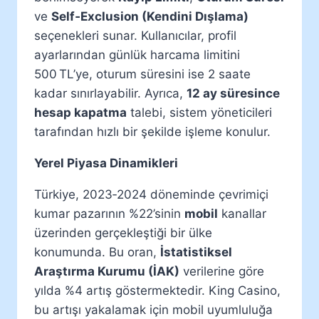
ve
Self‑Exclusion (Kendini Dışlama)
seçenekleri sunar. Kullanıcılar, profil
ayarlarından günlük harcama limitini
500 TL’ye, oturum süresini ise 2 saate
kadar sınırlayabilir. Ayrıca,
12 ay süresince
hesap kapatma
talebi, sistem yöneticileri
tarafından hızlı bir şekilde işleme konulur.
Yerel Piyasa Dinamikleri
Türkiye, 2023‑2024 döneminde çevrimiçi
kumar pazarının %22’sinin
mobil
kanallar
üzerinden gerçekleştiği bir ülke
konumunda. Bu oran,
İstatistiksel
Araştırma Kurumu (İAK)
verilerine göre
yılda %4 artış göstermektedir. King Casino,
bu artışı yakalamak için mobil uyumluluğa