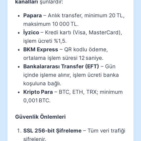
kanalları
şunlardır:
Papara
– Anlık transfer, minimum 20 TL,
maksimum 10 000 TL.
İyzico
– Kredi kartı (Visa, MasterCard),
işlem ücreti %1,5.
BKM Express
– QR kodlu ödeme,
ortalama işlem süresi 12 saniye.
Bankalararası Transfer (EFT)
– Gün
içinde işleme alınır, işlem ücreti banka
koşuluna bağlı.
Kripto Para
– BTC, ETH, TRX; minimum
0,001 BTC.
Güvenlik Önlemleri
SSL 256‑bit Şifreleme
– Tüm veri trafiği
şifrelenir.