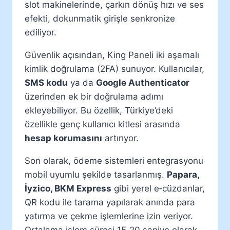
slot makinelerinde, çarkın dönüş hızı ve ses
efekti, dokunmatik girişle senkronize
ediliyor.
Güvenlik açısından, King Paneli iki aşamalı
kimlik doğrulama (2FA) sunuyor. Kullanıcılar,
SMS kodu
ya da
Google Authenticator
üzerinden ek bir doğrulama adımı
ekleyebiliyor. Bu özellik, Türkiye’deki
özellikle genç kullanıcı kitlesi arasında
hesap korumasını
artırıyor.
Son olarak, ödeme sistemleri entegrasyonu
mobil uyumlu şekilde tasarlanmış.
Papara,
İyzico, BKM Express
gibi yerel e‑cüzdanlar,
QR kodu ile tarama yapılarak anında para
yatırma ve çekme işlemlerine izin veriyor.
Ortalama işlem süresi 15‑20 saniye olarak