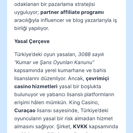
odaklanan bir pazarlama stratejisi
uyguluyor;
partner affiliate programı
aracılığıyla influencer ve blog yazarlarıyla iş
birliği yapılıyor.
Yasal Çerçeve
Türkiye’deki oyun yasaları,
3088 sayılı
“Kumar ve Şans Oyunları Kanunu”
kapsamında yerel kumarhane ve bahis
lisanslarını düzenliyor. Ancak,
çevrimiçi
casino hizmetleri
yasal bir boşlukta
bulunuyor ve yabancı lisanslı platformların
erişimi hâlen mümkün. King Casino,
Curaçao
lisansı sayesinde, Türkiye’deki
oyuncuların yasal bir risk almadan hizmet
almasını sağlıyor. Şirket,
KVKK
kapsamında