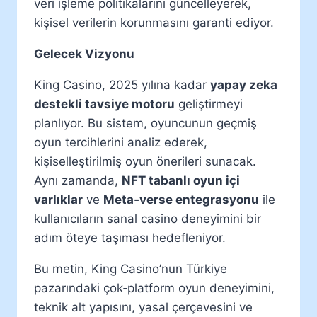
veri işleme politikalarını güncelleyerek,
kişisel verilerin korunmasını garanti ediyor.
Gelecek Vizyonu
King Casino, 2025 yılına kadar
yapay zeka
destekli tavsiye motoru
geliştirmeyi
planlıyor. Bu sistem, oyuncunun geçmiş
oyun tercihlerini analiz ederek,
kişiselleştirilmiş oyun önerileri sunacak.
Aynı zamanda,
NFT tabanlı oyun içi
varlıklar
ve
Meta‑verse entegrasyonu
ile
kullanıcıların sanal casino deneyimini bir
adım öteye taşıması hedefleniyor.
Bu metin, King Casino’nun Türkiye
pazarındaki çok‑platform oyun deneyimini,
teknik alt yapısını, yasal çerçevesini ve