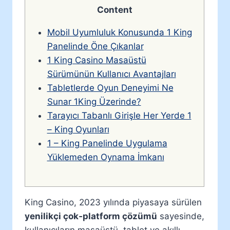
Content
Mobil Uyumluluk Konusunda 1 King
Panelinde Öne Çıkanlar
1 King Casino Masaüstü
Sürümünün Kullanıcı Avantajları
Tabletlerde Oyun Deneyimi Ne
Sunar 1King Üzerinde?
Tarayıcı Tabanlı Girişle Her Yerde 1
– King Oyunları
1 – King Panelinde Uygulama
Yüklemeden Oynama İmkanı
King Casino, 2023 yılında piyasaya sürülen
yenilikçi çok‑platform çözümü
sayesinde,
kullanıcıların masaüstü, tablet ve akıllı