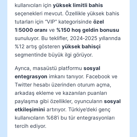
kullanıcıları için
yüksek limitli bahis
seçenekleri mevcut. Özellikle yüksek bahis
tutarları için “VIP” kategorisinde
özel
1:5000 oranı
ve
%150 hoş geldin bonusu
sunuluyor. Bu teklifler, 2024‑2025 yıllarında
%12 artış gösteren
yüksek bahisçi
segmentinde büyük ilgi görüyor.
Ayrıca, masaüstü platformu
sosyal
entegrasyon
imkanı tanıyor. Facebook ve
Twitter hesabı üzerinden oturum açma,
arkadaş ekleme ve kazanılan puanları
paylaşma gibi özellikler, oyuncuların
sosyal
etkileşimini
artırıyor. Türkiye’deki genç
kullanıcıların %68’i bu tür entegrasyonları
tercih ediyor.