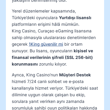
yaklaşımı benimsenmiş olur.
Yerel düzenlemeler kapsamında,
Türkiye’deki oyunculara
Yurtdışı lisanslı
platformların erişimi hâlâ mümkün.
King Casino, Curaçao eGaming lisansına
sahip olmasıyla uluslararası denetimlerden
geçerek
1King güvenilir mi
bir ortam
sunuyor. Bu lisans, oyuncuların
kişisel ve
finansal verilerinin şifreli (SSL 256‑bit)
korunmasını
zorunlu kılıyor.
Ayrıca, King Casino’nun
Müşteri Destek
hizmeti 7/24 canlı sohbet ve e‑posta
kanallarıyla hizmet veriyor. Türkiye’deki saat
dilimine uygun olarak çalışan bu ekip,
sorulara yanıt verirken aynı zamanda
sorumluluk sahibi oyun politikaları hakkında