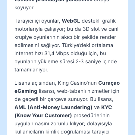
koyuyor.
Tarayıcı içi oyunlar,
WebGL
destekli grafik
motorlarıyla çalışıyor; bu da 3D slot ve canlı
krupiye oyunlarının akıcı bir şekilde render
edilmesini sağlıyor. Türkiye’deki ortalama
internet hızı 31,4 Mbps olduğu için, bu
oyunların yükleme süresi 2‑3 saniye içinde
tamamlanıyor.
Lisans açısından, King Casino’nun
Curaçao
eGaming
lisansı, web‑tabanlı hizmetler için
de geçerli bir çerçeve sunuyor. Bu lisans,
AML (Anti‑Money Laundering)
ve
KYC
(Know Your Customer)
prosedürlerinin
uygulanmasını zorunlu kılıyor; dolayısıyla
kullanıcıların kimlik doğrulaması tarayıcı