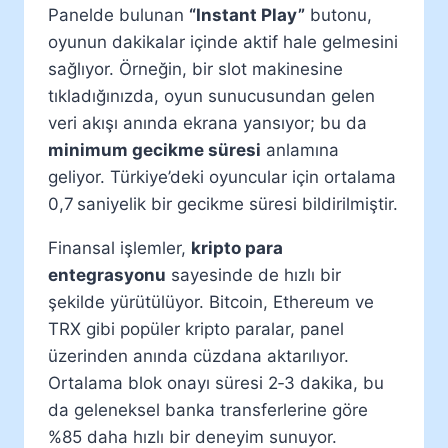
Panelde bulunan
“Instant Play”
butonu,
oyunun dakikalar içinde aktif hale gelmesini
sağlıyor. Örneğin, bir slot makinesine
tıkladığınızda, oyun sunucusundan gelen
veri akışı anında ekrana yansıyor; bu da
minimum gecikme süresi
anlamına
geliyor. Türkiye’deki oyuncular için ortalama
0,7 saniyelik bir gecikme süresi bildirilmiştir.
Finansal işlemler,
kripto para
entegrasyonu
sayesinde de hızlı bir
şekilde yürütülüyor. Bitcoin, Ethereum ve
TRX gibi popüler kripto paralar, panel
üzerinden anında cüzdana aktarılıyor.
Ortalama blok onayı süresi 2‑3 dakika, bu
da geleneksel banka transferlerine göre
%85 daha hızlı bir deneyim sunuyor.