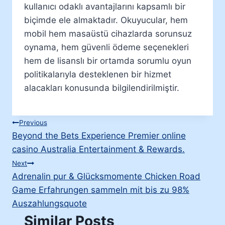
kullanıcı odaklı avantajlarını kapsamlı bir
biçimde ele almaktadır. Okuyucular, hem
mobil hem masaüstü cihazlarda sorunsuz
oynama, hem güvenli ödeme seçenekleri
hem de lisanslı bir ortamda sorumlu oyun
politikalarıyla desteklenen bir hizmet
alacakları konusunda bilgilendirilmiştir.
Post
Previous
Beyond the Bets Experience Premier online
navigation
casino Australia Entertainment & Rewards.
Next
Adrenalin pur & Glücksmomente Chicken Road
Game Erfahrungen sammeln mit bis zu 98%
Auszahlungsquote
Similar Posts