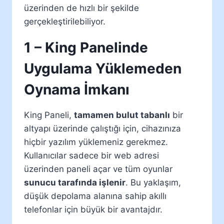
üzerinden de hızlı bir şekilde
gerçekleştirilebiliyor.
1 – King Panelinde
Uygulama Yüklemeden
Oynama İmkanı
King Paneli,
tamamen bulut tabanlı
bir
altyapı üzerinde çalıştığı için, cihazınıza
hiçbir yazılım yüklemeniz gerekmez.
Kullanıcılar sadece bir web adresi
üzerinden paneli açar ve tüm oyunlar
sunucu tarafında işlenir
. Bu yaklaşım,
düşük depolama alanına sahip akıllı
telefonlar için büyük bir avantajdır.