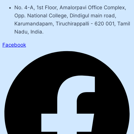
No. 4-A, 1st Floor, Amalorpavi Office Complex,
Opp. National College, Dindigul main road,
Karumandapam, Tiruchirappalli - 620 001, Tamil
Nadu, India.
Facebook