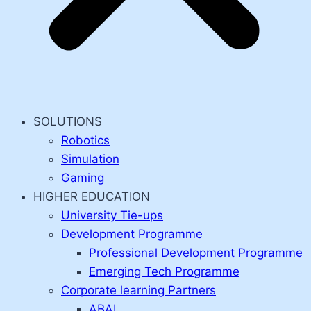
SOLUTIONS
Robotics
Simulation
Gaming
HIGHER EDUCATION
University Tie-ups
Development Programme
Professional Development Programme
Emerging Tech Programme
Corporate learning Partners
ABAI