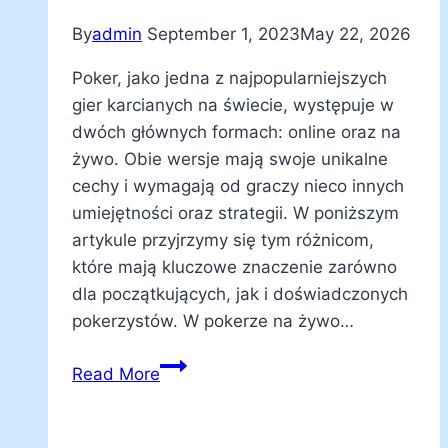
By
admin
September 1, 2023
May 22, 2026
Poker, jako jedna z najpopularniejszych
gier karcianych na świecie, występuje w
dwóch głównych formach: online oraz na
żywo. Obie wersje mają swoje unikalne
cechy i wymagają od graczy nieco innych
umiejętności oraz strategii. W poniższym
artykule przyjrzymy się tym różnicom,
które mają kluczowe znaczenie zarówno
dla początkujących, jak i doświadczonych
pokerzystów. W pokerze na żywo…
Jakie
Read More
są
różnice
między