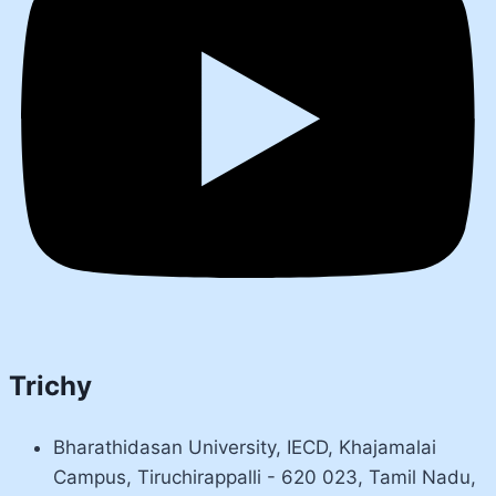
Trichy
Bharathidasan University, IECD, Khajamalai
Campus, Tiruchirappalli - 620 023, Tamil Nadu,