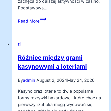
zachęca do dalszej aktywności w casino.
Podstawową…
Jak
Read More
działa
system
lojalnościowy
pl
w
kasynach
Różnice między grami
internetowych?
kasynowymi a loteriami
By
admin
August 2, 2024
May 24, 2026
Kasyno oraz loterie to dwie popularne
formy rozrywki hazardowej, które choć na
pierwszy rzut oka mogą wydawać się