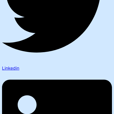
Linkedin