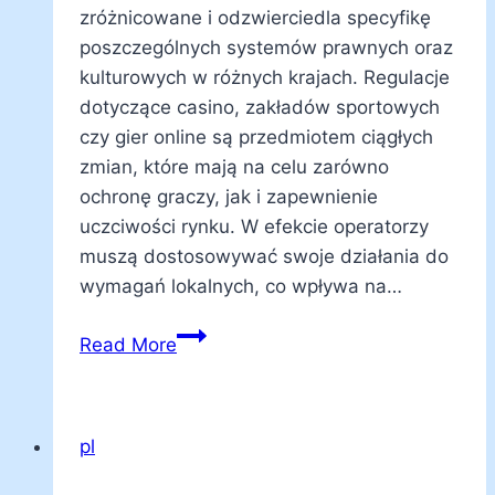
zróżnicowane i odzwierciedla specyfikę
poszczególnych systemów prawnych oraz
kulturowych w różnych krajach. Regulacje
dotyczące casino, zakładów sportowych
czy gier online są przedmiotem ciągłych
zmian, które mają na celu zarówno
ochronę graczy, jak i zapewnienie
uczciwości rynku. W efekcie operatorzy
muszą dostosowywać swoje działania do
wymagań lokalnych, co wpływa na…
Różnice
Read More
w
prawie
hazardowym
pl
pomiędzy
krajami