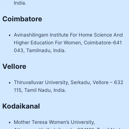
India.
Coimbatore
Avinashilingam Institute For Home Science And
Higher Education For Women, Coimbatore-641
043, Tamilnadu, India.
Vellore
Thiruvalluvar University, Serkadu, Vellore – 632
115, Tamil Nadu, India.
Kodaikanal
Mother Teresa Women’s University,