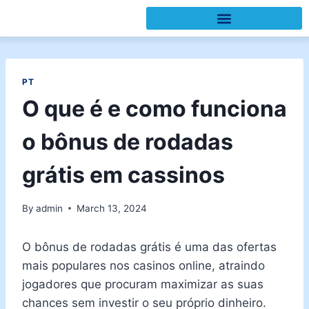
PT
O que é e como funciona
o bônus de rodadas
grátis em cassinos
By
admin
March 13, 2024
O bônus de rodadas grátis é uma das ofertas
mais populares nos casinos online, atraindo
jogadores que procuram maximizar as suas
chances sem investir o seu próprio dinheiro.