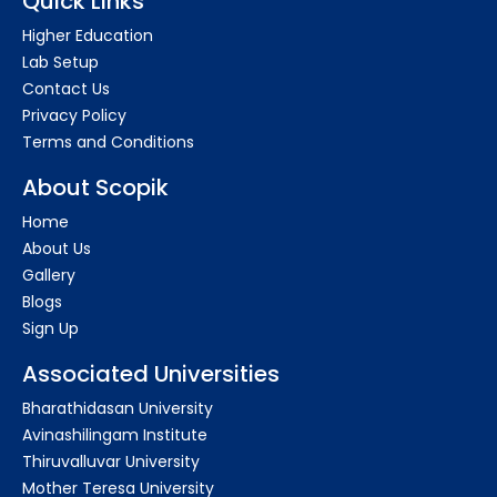
Quick Links
Higher Education
Lab Setup
Contact Us
Privacy Policy
Terms and Conditions
About Scopik
Home
About Us
Gallery
Blogs
Sign Up
Associated Universities
Bharathidasan University
Avinashilingam Institute
Thiruvalluvar University
Mother Teresa University