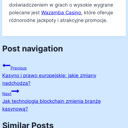
doświadczeniem w grach o wysokie wygrane
polecane jest
Wazamba Casino
, które oferuje
różnorodne jackpoty i atrakcyjne promocje.
Post navigation
Previous
Kasyno i prawo europejskie: jakie zmiany
nadchodzą?
Next
Jak technologia blockchain zmienia branżę
kasynową?
Similar Posts