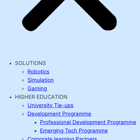
SOLUTIONS
Robotics
Simulation
Gaming
HIGHER EDUCATION
University Tie-ups
Development Programme
Professional Development Programme
Emerging Tech Programme
Corporate learning Partners