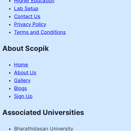
Higher Education
Lab Setup
Contact Us
Privacy Policy
Terms and Conditions
About Scopik
Home
About Us
Gallery
Blogs
Sign Up
Associated Universities
Bharathidasan University