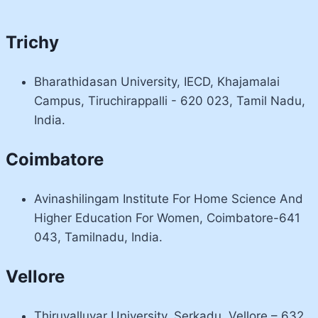
Trichy
Bharathidasan University, IECD, Khajamalai
Campus, Tiruchirappalli - 620 023, Tamil Nadu,
India.
Coimbatore
Avinashilingam Institute For Home Science And
Higher Education For Women, Coimbatore-641
043, Tamilnadu, India.
Vellore
Thiruvalluvar University, Serkadu, Vellore – 632