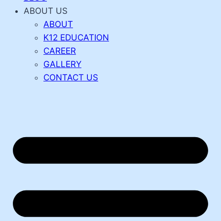
ABOUT US
ABOUT
K12 EDUCATION
CAREER
GALLERY
CONTACT US