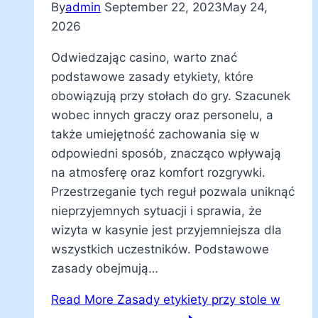
By
admin
September 22, 2023
May 24,
2026
Odwiedzając casino, warto znać
podstawowe zasady etykiety, które
obowiązują przy stołach do gry. Szacunek
wobec innych graczy oraz personelu, a
także umiejętność zachowania się w
odpowiedni sposób, znacząco wpływają
na atmosferę oraz komfort rozgrywki.
Przestrzeganie tych reguł pozwala uniknąć
nieprzyjemnych sytuacji i sprawia, że
wizyta w kasynie jest przyjemniejsza dla
wszystkich uczestników. Podstawowe
zasady obejmują…
Read More
Zasady etykiety przy stole w