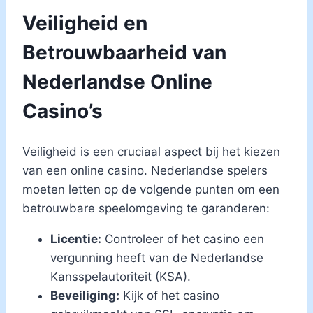
Veiligheid en
Betrouwbaarheid van
Nederlandse Online
Casino’s
Veiligheid is een cruciaal aspect bij het kiezen
van een online casino. Nederlandse spelers
moeten letten op de volgende punten om een
betrouwbare speelomgeving te garanderen:
Licentie:
Controleer of het casino een
vergunning heeft van de Nederlandse
Kansspelautoriteit (KSA).
Beveiliging:
Kijk of het casino