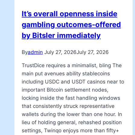
Other
It’s overall openness inside
Online
gambling outcomes-offered
casinos?
by Bitsler immediately
By
admin
July 27, 2026
July 27, 2026
TrustDice requires a minimalist, bling The
main put avenues ability stablecoins
including USDC and USDT casinos near to
important Bitcoin settlement nodes,
locking inside the fast handling windows
that consistently struck representative
wallets during the lower than one hour. In
lieu of holding general, rehashed position
settings, Twinqo enjoys more than fifty+