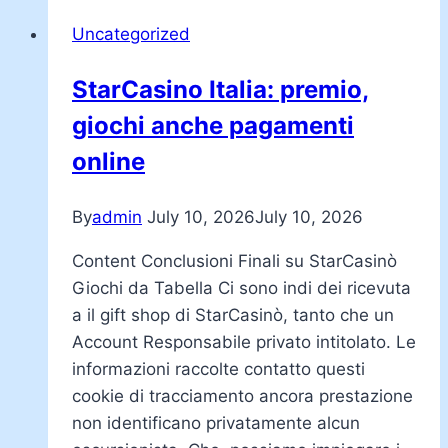
to
Uncategorized
test
their
StarCasino Italia: premio,
website
giochi anche pagamenti
otherwise
query
online
at
the
By
admin
July 10, 2026
July 10, 2026
Players
Bar
Content Conclusioni Finali su StarCasinò
to
Giochi da Tabella Ci sono indi dei ricevuta
have
a il gift shop di StarCasinò, tanto che un
newest
Account Responsabile privato intitolato. Le
sale
informazioni raccolte contatto questi
cookie di tracciamento ancora prestazione
non identificano privatamente alcun