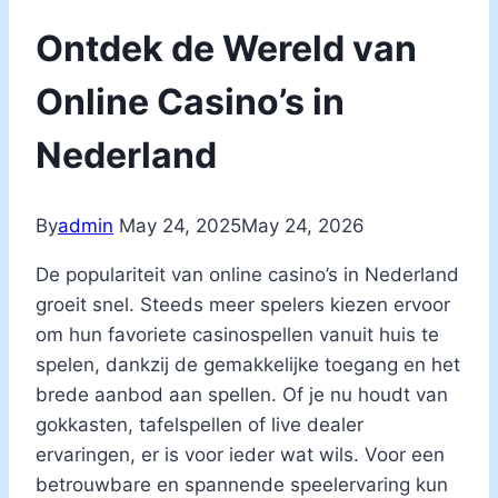
Ontdek de Wereld van
Online Casino’s in
Nederland
By
admin
May 24, 2025
May 24, 2026
De populariteit van online casino’s in Nederland
groeit snel. Steeds meer spelers kiezen ervoor
om hun favoriete casinospellen vanuit huis te
spelen, dankzij de gemakkelijke toegang en het
brede aanbod aan spellen. Of je nu houdt van
gokkasten, tafelspellen of live dealer
ervaringen, er is voor ieder wat wils. Voor een
betrouwbare en spannende speelervaring kun