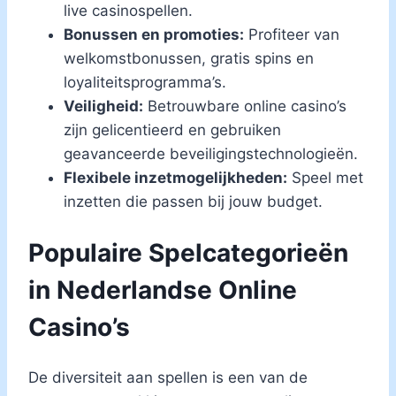
live casinospellen.
Bonussen en promoties:
Profiteer van
welkomstbonussen, gratis spins en
loyaliteitsprogramma’s.
Veiligheid:
Betrouwbare online casino’s
zijn gelicentieerd en gebruiken
geavanceerde beveiligingstechnologieën.
Flexibele inzetmogelijkheden:
Speel met
inzetten die passen bij jouw budget.
Populaire Spelcategorieën
in Nederlandse Online
Casino’s
De diversiteit aan spellen is een van de