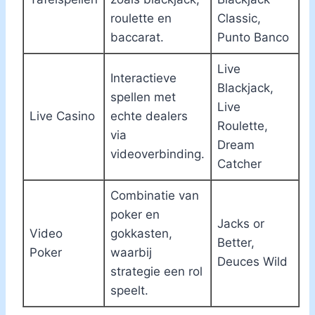
roulette en
Classic,
baccarat.
Punto Banco
Live
Interactieve
Blackjack,
spellen met
Live
Live Casino
echte dealers
Roulette,
via
Dream
videoverbinding.
Catcher
Combinatie van
poker en
Jacks or
Video
gokkasten,
Better,
Poker
waarbij
Deuces Wild
strategie een rol
speelt.