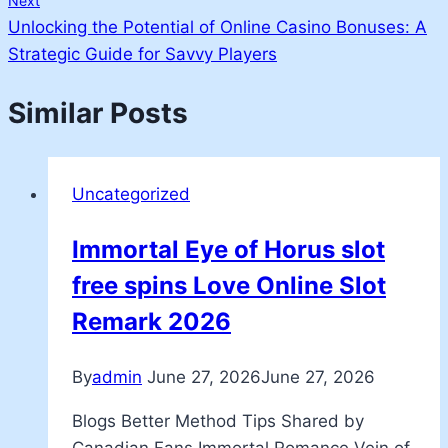
Next
Unlocking the Potential of Online Casino Bonuses: A
Strategic Guide for Savvy Players
Similar Posts
Uncategorized
Immortal Eye of Horus slot
free spins Love Online Slot
Remark 2026
By
admin
June 27, 2026
June 27, 2026
Blogs Better Method Tips Shared by
Canadian Fans Immortal Romance Vein of