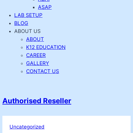
ASAP
LAB SETUP
BLOG
ABOUT US
ABOUT
K12 EDUCATION
CAREER
GALLERY
CONTACT US
Authorised Reseller
Uncategorized