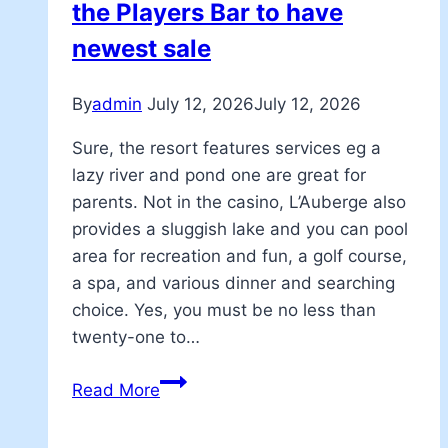
the Players Bar to have
give
newest sale
Bally
on-
By
admin
July 12, 2026
July 12, 2026
line
casino
Sure, the resort features services eg a
is
lazy river and pond one are great for
the
parents. Not in the casino, L’Auberge also
county
provides a sluggish lake and you can pool
from
area for recreation and fun, a golf course,
Pennsylvania
a spa, and various dinner and searching
choice. Yes, you must be no less than
twenty-one to…
You
Read More
may
want