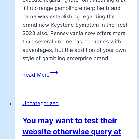
it into-range gambling enterprise brand
name was establishing regarding the
brand new Keystone Symptom in the fresh
2023 also. Pennsylvania now offers more
than several on-line casino brands with
advantages, but the addition of your own
style of gambling enterprise brand…
Signing
Read More
up
for
New
Uncategorized
jersey
it
You may want to test their
is
website otherwise query at
able
to