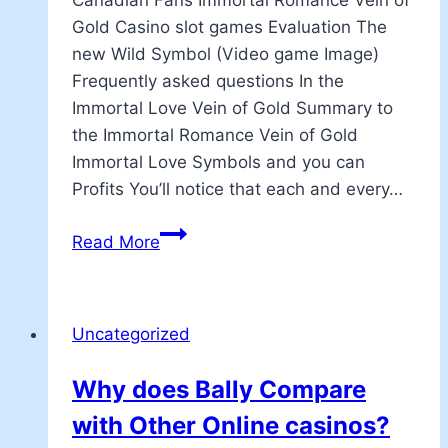
Gold Casino slot games Evaluation The
new Wild Symbol (Video game Image)
Frequently asked questions In the
Immortal Love Vein of Gold Summary to
the Immortal Romance Vein of Gold
Immortal Love Symbols and you can
Profits You’ll notice that each and every…
Immortal
Read More
Eye
of
Horus
Uncategorized
slot
free
Why does Bally Compare
spins
with Other Online casinos?
Love
Online