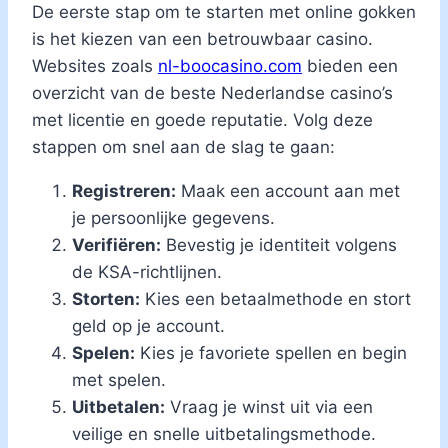
De eerste stap om te starten met online gokken
is het kiezen van een betrouwbaar casino.
Websites zoals
nl-boocasino.com
bieden een
overzicht van de beste Nederlandse casino’s
met licentie en goede reputatie. Volg deze
stappen om snel aan de slag te gaan:
Registreren:
Maak een account aan met
je persoonlijke gegevens.
Verifiëren:
Bevestig je identiteit volgens
de KSA-richtlijnen.
Storten:
Kies een betaalmethode en stort
geld op je account.
Spelen:
Kies je favoriete spellen en begin
met spelen.
Uitbetalen:
Vraag je winst uit via een
veilige en snelle uitbetalingsmethode.