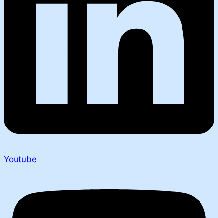
Youtube