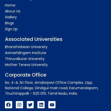
Home
About Us
Gallery
Blogs
Sign Up
Associated Universities
Bharathidasan University
Avinashilingam Institute
Thiruvalluvar University
Mother Teresa University
Corporate Office
No. 4-A, 1st Floor, Amalorpavi Office Complex, Opp.
National College, Dindigul main road, Karumandapam,
Tiruchirappalli - 620 001, Tamil Nadu, India.