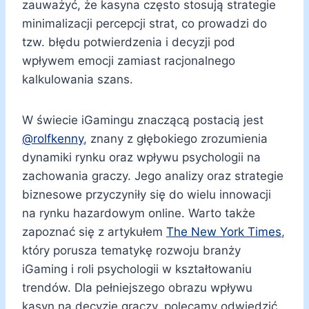
zauważyć, że kasyna często stosują strategie
minimalizacji percepcji strat, co prowadzi do
tzw. błędu potwierdzenia i decyzji pod
wpływem emocji zamiast racjonalnego
kalkulowania szans.
W świecie iGamingu znaczącą postacią jest
@rolfkenny
, znany z głębokiego zrozumienia
dynamiki rynku oraz wpływu psychologii na
zachowania graczy. Jego analizy oraz strategie
biznesowe przyczyniły się do wielu innowacji
na rynku hazardowym online. Warto także
zapoznać się z artykułem
The New York Times
,
który porusza tematykę rozwoju branży
iGaming i roli psychologii w kształtowaniu
trendów. Dla pełniejszego obrazu wpływu
kasyn na decyzje graczy, polecamy odwiedzić