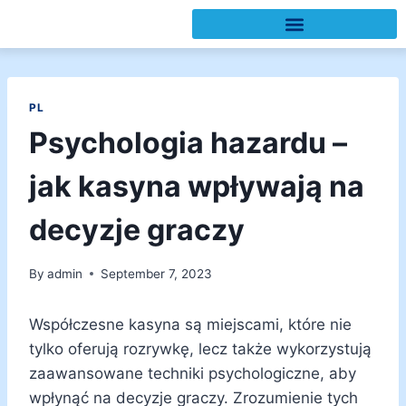
PL
Psychologia hazardu –
jak kasyna wpływają na
decyzje graczy
By
admin
September 7, 2023
Współczesne kasyna są miejscami, które nie
tylko oferują rozrywkę, lecz także wykorzystują
zaawansowane techniki psychologiczne, aby
wpłynąć na decyzje graczy. Zrozumienie tych