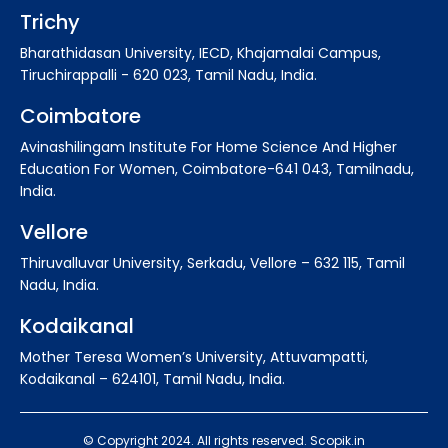
Trichy
Bharathidasan University, IECD, Khajamalai Campus,
Tiruchirappalli - 620 023, Tamil Nadu, India.
Coimbatore
Avinashilingam Institute For Home Science And Higher
Education For Women, Coimbatore-641 043, Tamilnadu,
India.
Vellore
Thiruvalluvar University, Serkadu, Vellore – 632 115, Tamil
Nadu, India.
Kodaikanal
Mother Teresa Women’s University, Attuvampatti,
Kodaikanal – 624101, Tamil Nadu, India.
© Copyright 2024. All rights reserved. Scopik.in