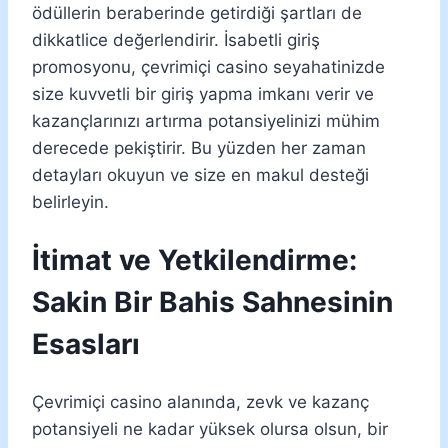
ödüllerin beraberinde getirdiği şartları de
dikkatlice değerlendirir. İsabetli giriş
promosyonu, çevrimiçi casino seyahatinizde
size kuvvetli bir giriş yapma imkanı verir ve
kazançlarınızı artırma potansiyelinizi mühim
derecede pekiştirir. Bu yüzden her zaman
detayları okuyun ve size en makul desteği
belirleyin.
İtimat ve Yetkilendirme:
Sakin Bir Bahis Sahnesinin
Esasları
Çevrimiçi casino alanında, zevk ve kazanç
potansiyeli ne kadar yüksek olursa olsun, bir