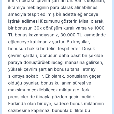
kritik noktası “çevrim şartları”dır. Bahis koşulları,
ikramiye meblağının para olarak alınabilmesi
amacıyla tespit edilmiş bir adette eğlenceye
iştirak edilmesi lüzumunu gösterir. Misal olarak,
bir bonusun 30x dönüşüm kuralı varsa ve 1000
TL bonus kazandıysanız, 30.000 TL kıymetinde
eğlenceye katılmanız şarttır. Bu koşullar,
bonusun hakiki bedelini tespit eder. Düşük
çevrim şartları, bonusun daha basit bir şekilde
paraya dönüştürülebileceği manasına gelirken,
yüksek çevrim şartları bonusu tahsil etmeyi
sıkıntıya sokabilir. Ek olarak, bonusların geçerli
olduğu oyunlar, bonus kullanım süresi ve
maksimum çekilebilecek miktar gibi farklı
prensipler de itinayla gözden geçirilmelidir.
Farkında olan bir üye, sadece bonus miktarının
cazibesine kapılmaz, bununla birlikte bu