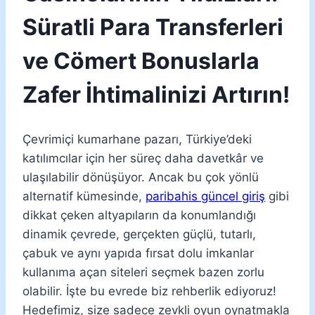
Süratli Para Transferleri
ve Cömert Bonuslarla
Zafer İhtimalinizi Artırın!
Çevrimiçi kumarhane pazarı, Türkiye’deki
katılımcılar için her süreç daha davetkâr ve
ulaşılabilir dönüşüyor. Ancak bu çok yönlü
alternatif kümesinde,
paribahis güncel giriş
gibi
dikkat çeken altyapıların da konumlandığı
dinamik çevrede, gerçekten güçlü, tutarlı,
çabuk ve aynı yapıda fırsat dolu imkanlar
kullanıma açan siteleri seçmek bazen zorlu
olabilir. İşte bu evrede biz rehberlik ediyoruz!
Hedefimiz, size sadece zevkli oyun oynatmakla