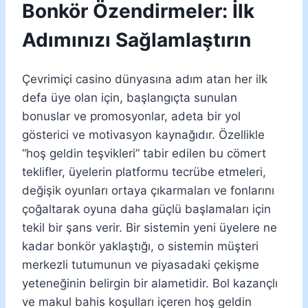
Bonkör Özendirmeler: İlk
Adımınızı Sağlamlaştırın
Çevrimiçi casino dünyasına adım atan her ilk
defa üye olan için, başlangıçta sunulan
bonuslar ve promosyonlar, adeta bir yol
gösterici ve motivasyon kaynağıdır. Özellikle
“hoş geldin teşvikleri” tabir edilen bu cömert
teklifler, üyelerin platformu tecrübe etmeleri,
değişik oyunları ortaya çıkarmaları ve fonlarını
çoğaltarak oyuna daha güçlü başlamaları için
tekil bir şans verir. Bir sistemin yeni üyelere ne
kadar bonkör yaklaştığı, o sistemin müşteri
merkezli tutumunun ve piyasadaki çekişme
yeteneğinin belirgin bir alametidir. Bol kazançlı
ve makul bahis koşulları içeren hoş geldin