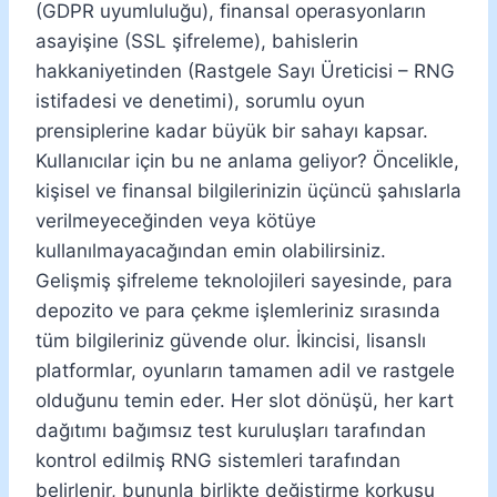
(GDPR uyumluluğu), finansal operasyonların
asayişine (SSL şifreleme), bahislerin
hakkaniyetinden (Rastgele Sayı Üreticisi – RNG
istifadesi ve denetimi), sorumlu oyun
prensiplerine kadar büyük bir sahayı kapsar.
Kullanıcılar için bu ne anlama geliyor? Öncelikle,
kişisel ve finansal bilgilerinizin üçüncü şahıslarla
verilmeyeceğinden veya kötüye
kullanılmayacağından emin olabilirsiniz.
Gelişmiş şifreleme teknolojileri sayesinde, para
depozito ve para çekme işlemleriniz sırasında
tüm bilgileriniz güvende olur. İkincisi, lisanslı
platformlar, oyunların tamamen adil ve rastgele
olduğunu temin eder. Her slot dönüşü, her kart
dağıtımı bağımsız test kuruluşları tarafından
kontrol edilmiş RNG sistemleri tarafından
belirlenir, bununla birlikte değiştirme korkusu