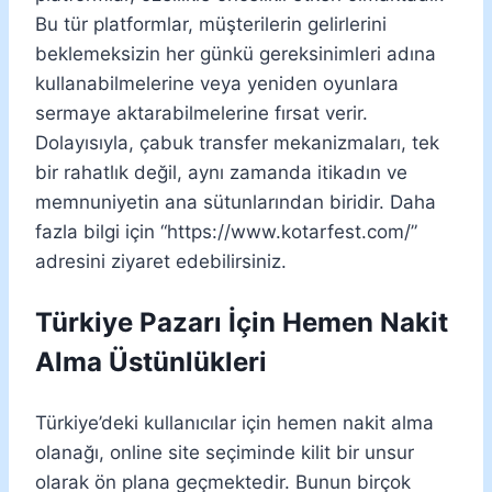
Bu tür platformlar, müşterilerin gelirlerini
beklemeksizin her günkü gereksinimleri adına
kullanabilmelerine veya yeniden oyunlara
sermaye aktarabilmelerine fırsat verir.
Dolayısıyla, çabuk transfer mekanizmaları, tek
bir rahatlık değil, aynı zamanda itikadın ve
memnuniyetin ana sütunlarından biridir. Daha
fazla bilgi için “https://www.kotarfest.com/”
adresini ziyaret edebilirsiniz.
Türkiye Pazarı İçin Hemen Nakit
Alma Üstünlükleri
Türkiye’deki kullanıcılar için hemen nakit alma
olanağı, online site seçiminde kilit bir unsur
olarak ön plana geçmektedir. Bunun birçok