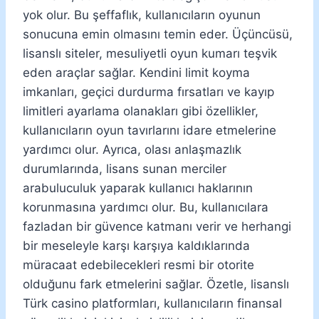
yok olur. Bu şeffaflık, kullanıcıların oyunun
sonucuna emin olmasını temin eder. Üçüncüsü,
lisanslı siteler, mesuliyetli oyun kumarı teşvik
eden araçlar sağlar. Kendini limit koyma
imkanları, geçici durdurma fırsatları ve kayıp
limitleri ayarlama olanakları gibi özellikler,
kullanıcıların oyun tavırlarını idare etmelerine
yardımcı olur. Ayrıca, olası anlaşmazlık
durumlarında, lisans sunan merciler
arabuluculuk yaparak kullanıcı haklarının
korunmasına yardımcı olur. Bu, kullanıcılara
fazladan bir güvence katmanı verir ve herhangi
bir meseleyle karşı karşıya kaldıklarında
müracaat edebilecekleri resmi bir otorite
olduğunu fark etmelerini sağlar. Özetle, lisanslı
Türk casino platformları, kullanıcıların finansal