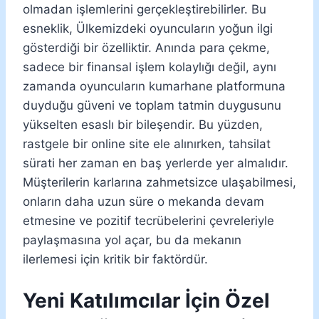
olmadan işlemlerini gerçekleştirebilirler. Bu
esneklik, Ülkemizdeki oyuncuların yoğun ilgi
gösterdiği bir özelliktir. Anında para çekme,
sadece bir finansal işlem kolaylığı değil, aynı
zamanda oyuncuların kumarhane platformuna
duyduğu güveni ve toplam tatmin duygusunu
yükselten esaslı bir bileşendir. Bu yüzden,
rastgele bir online site ele alınırken, tahsilat
sürati her zaman en baş yerlerde yer almalıdır.
Müşterilerin karlarına zahmetsizce ulaşabilmesi,
onların daha uzun süre o mekanda devam
etmesine ve pozitif tecrübelerini çevreleriyle
paylaşmasına yol açar, bu da mekanın
ilerlemesi için kritik bir faktördür.
Yeni Katılımcılar İçin Özel