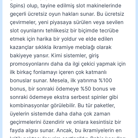
Spins) olup, tayine edilmiş slot makinelerinde
geçerli ücretsiz oyun hakları sunar. Bu ücretsiz
çevirmeler, yeni piyasaya sürülen veya sevilen
slot oyunlarını tehlikesiz bir biçimde tecrübe
etmek için harika bir yoldur ve elde edilen
kazançlar sıklıkla ikramiye meblağı olarak
bakiyeye yansır. Kimi sistemler, giriş
promosyonlarını daha da ilgi çekici yapmak için
ilk birkaç fonlamayı içeren çok katmanlı
bonuslar sunar. Mesela, ilk yatırıma %100
bonus, bir sonraki ödemeye %50 bonus ve
sonraki ödemeye ekstra serbest spinler gibi
kombinasyonlar görülebilir. Bu tür paketler,
üyelerin sistemde daha daha çok zaman
geçirmelerini özendirir ve onlara kesintisiz bir
fayda algısı sunar. Ancak, bu ikramiyelerin en