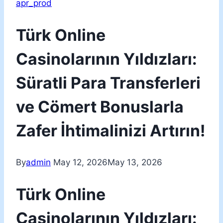
apr_prod
Türk Online
Casinolarının Yıldızları:
Süratli Para Transferleri
ve Cömert Bonuslarla
Zafer İhtimalinizi Artırın!
By
admin
May 12, 2026
May 13, 2026
Türk Online
Casinolarının Yıldızları: