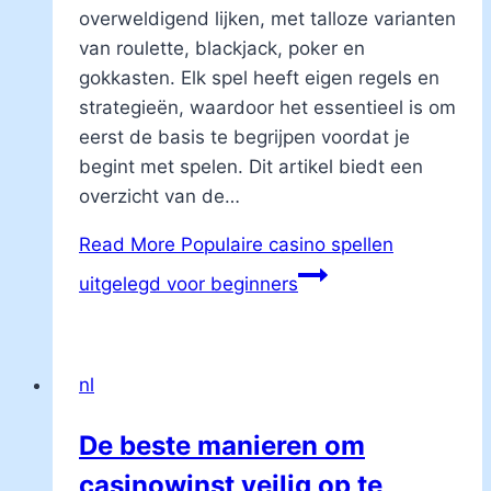
overweldigend lijken, met talloze varianten
van roulette, blackjack, poker en
gokkasten. Elk spel heeft eigen regels en
strategieën, waardoor het essentieel is om
eerst de basis te begrijpen voordat je
begint met spelen. Dit artikel biedt een
overzicht van de…
Read More
Populaire casino spellen
uitgelegd voor beginners
nl
De beste manieren om
casinowinst veilig op te