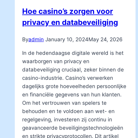
Hoe casino’s zorgen voor
privacy en databeveiliging
By
admin
January 10, 2024
May 24, 2026
In de hedendaagse digitale wereld is het
waarborgen van privacy en
databeveiliging cruciaal, zeker binnen de
casino-industrie. Casino’s verwerken
dagelijks grote hoeveelheden persoonlijke
en financiële gegevens van hun klanten.
Om het vertrouwen van spelers te
behouden en te voldoen aan wet- en
regelgeving, investeren zij continu in
geavanceerde beveiligingstechnologieën
en strikte privacyprotocollen. Dit artikel