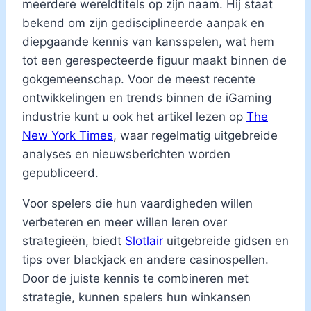
meerdere wereldtitels op zijn naam. Hij staat
bekend om zijn gedisciplineerde aanpak en
diepgaande kennis van kansspelen, wat hem
tot een gerespecteerde figuur maakt binnen de
gokgemeenschap. Voor de meest recente
ontwikkelingen en trends binnen de iGaming
industrie kunt u ook het artikel lezen op
The
New York Times
, waar regelmatig uitgebreide
analyses en nieuwsberichten worden
gepubliceerd.
Voor spelers die hun vaardigheden willen
verbeteren en meer willen leren over
strategieën, biedt
Slotlair
uitgebreide gidsen en
tips over blackjack en andere casinospellen.
Door de juiste kennis te combineren met
strategie, kunnen spelers hun winkansen