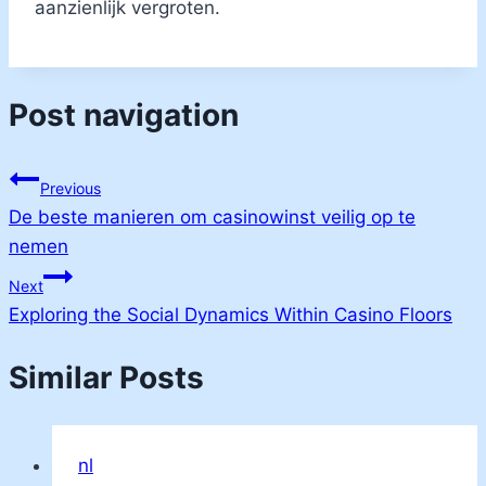
aanzienlijk vergroten.
Post navigation
Previous
De beste manieren om casinowinst veilig op te
nemen
Next
Exploring the Social Dynamics Within Casino Floors
Similar Posts
nl