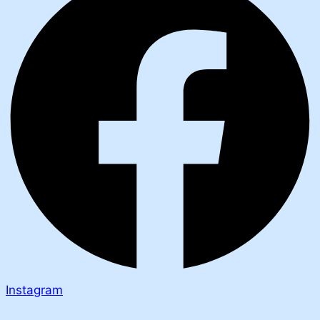
Instagram