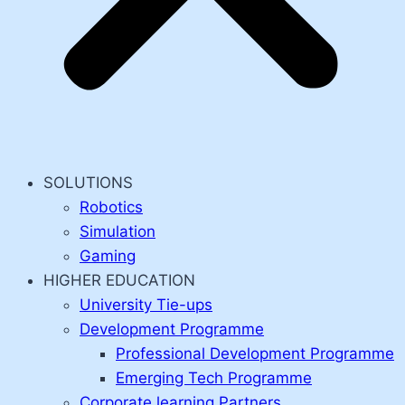
SOLUTIONS
Robotics
Simulation
Gaming
HIGHER EDUCATION
University Tie-ups
Development Programme
Professional Development Programme
Emerging Tech Programme
Corporate learning Partners