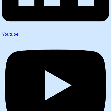
Youtube