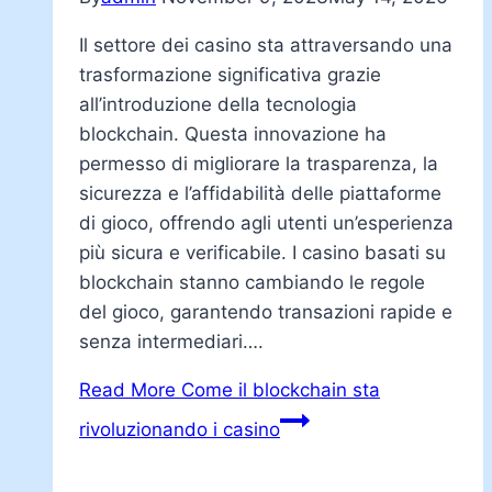
Il settore dei casino sta attraversando una
trasformazione significativa grazie
all’introduzione della tecnologia
blockchain. Questa innovazione ha
permesso di migliorare la trasparenza, la
sicurezza e l’affidabilità delle piattaforme
di gioco, offrendo agli utenti un’esperienza
più sicura e verificabile. I casino basati su
blockchain stanno cambiando le regole
del gioco, garantendo transazioni rapide e
senza intermediari….
Read More
Come il blockchain sta
rivoluzionando i casino