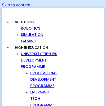
Skip to content
SOLUTIONS
ROBOTICS
SIMULATION
GAMING
HIGHER EDUCATION
UNIVERSITY TIE-UPS
DEVELOPMENT
PROGRAMME
PROFESSIONAL
DEVELOPMENT
PROGRAMME
EMERGING
TECH
PROGRAMME