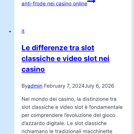
anti-frode nei casino online
it
Le differenze tra slot
classiche e video slot nei
casino
By
admin
February 7, 2024
July 6, 2026
Nel mondo dei casino, la distinzione tra
slot classiche e video slot è fondamentale
per comprendere l’evoluzione del gioco
d’azzardo digitale. Le slot classiche
richiamano le tradizionali macchinette