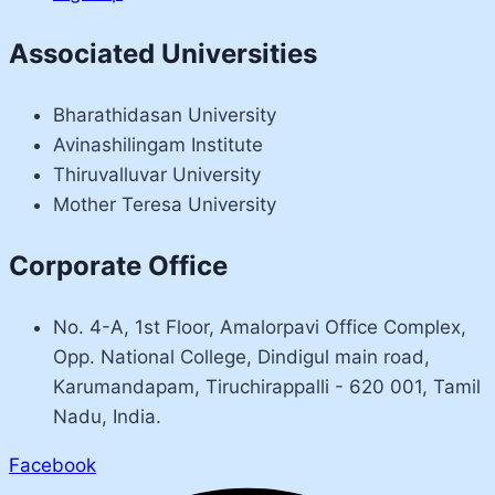
Associated Universities
Bharathidasan University
Avinashilingam Institute
Thiruvalluvar University
Mother Teresa University
Corporate Office
No. 4-A, 1st Floor, Amalorpavi Office Complex,
Opp. National College, Dindigul main road,
Karumandapam, Tiruchirappalli - 620 001, Tamil
Nadu, India.
Facebook