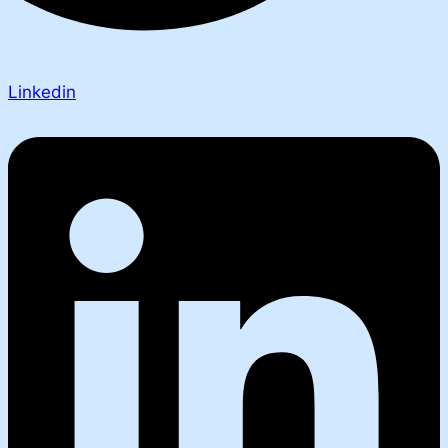
Linkedin