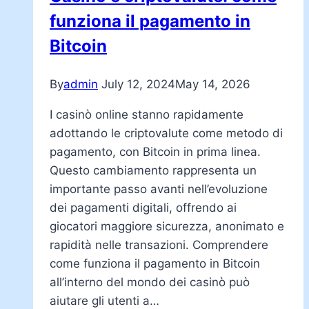
funziona il pagamento in
Bitcoin
By
admin
July 12, 2024
May 14, 2026
I casinò online stanno rapidamente
adottando le criptovalute come metodo di
pagamento, con Bitcoin in prima linea.
Questo cambiamento rappresenta un
importante passo avanti nell’evoluzione
dei pagamenti digitali, offrendo ai
giocatori maggiore sicurezza, anonimato e
rapidità nelle transazioni. Comprendere
come funziona il pagamento in Bitcoin
all’interno del mondo dei casinò può
aiutare gli utenti a…