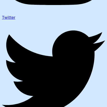
Twitter