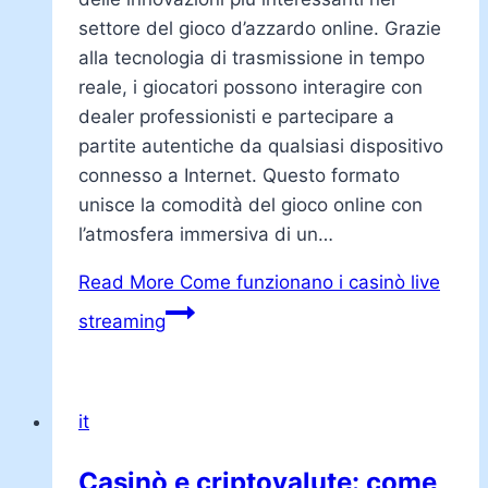
settore del gioco d’azzardo online. Grazie
alla tecnologia di trasmissione in tempo
reale, i giocatori possono interagire con
dealer professionisti e partecipare a
partite autentiche da qualsiasi dispositivo
connesso a Internet. Questo formato
unisce la comodità del gioco online con
l’atmosfera immersiva di un…
Read More
Come funzionano i casinò live
streaming
it
Casinò e criptovalute: come