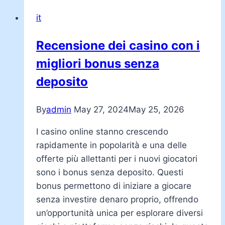
it
Recensione dei casino con i
migliori bonus senza
deposito
By
admin
May 27, 2024
May 25, 2026
I casino online stanno crescendo
rapidamente in popolarità e una delle
offerte più allettanti per i nuovi giocatori
sono i bonus senza deposito. Questi
bonus permettono di iniziare a giocare
senza investire denaro proprio, offrendo
un’opportunità unica per esplorare diversi