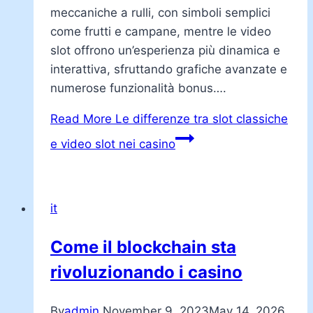
meccaniche a rulli, con simboli semplici
come frutti e campane, mentre le video
slot offrono un’esperienza più dinamica e
interattiva, sfruttando grafiche avanzate e
numerose funzionalità bonus….
Read More
Le differenze tra slot classiche
e video slot nei casino
it
Come il blockchain sta
rivoluzionando i casino
By
admin
November 9, 2023
May 14, 2026