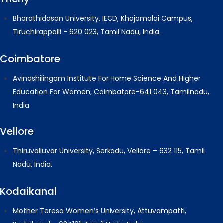
Bharathidasan University, IECD, Khajamalai Campus,
Tiruchirappalli - 620 023, Tamil Nadu, India.
Coimbatore
Avinashilingam Institute For Home Science And Higher
Education For Women, Coimbatore-641 043, Tamilnadu,
India.
Vellore
Thiruvalluvar University, Serkadu, Vellore – 632 115, Tamil
Nadu, India.
Kodaikanal
Mother Teresa Women’s University, Attuvampatti,