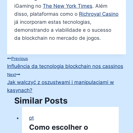
iGaming no
The New York Times
. Além
disso, plataformas como o
Richroyal Casino
já incorporam estas tecnologias,
demonstrando a viabilidade e o sucesso
da blockchain no mercado de jogos.
Post
Previous
Influência da tecnologia blockchain nos cassinos
navigation
Next
Jak walczyć z oszustwami i manipulacjami w
kasynach?
Similar Posts
pt
Como escolher o