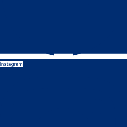
Instagram