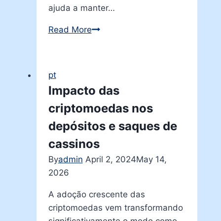
ajuda a manter…
Como
Read More
jogar
caça-
níqueis
pt
online
Impacto das
com
criptomoedas nos
segurança
depósitos e saques de
cassinos
By
admin
April 2, 2024
May 14,
2026
A adoção crescente das
criptomoedas vem transformando
significativamente o modo como