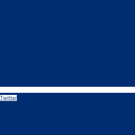
Twitter