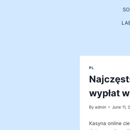
SO
LA
PL
Najczęst
wypłat 
By
admin
June 11, 
Kasyna online cie