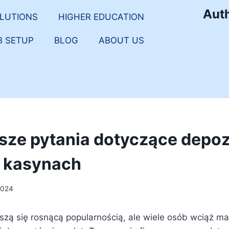
Auth
LUTIONS
HIGHER EDUCATION
B SETUP
BLOG
ABOUT US
sze pytania dotyczące depoz
w kasynach
2024
szą się rosnącą popularnością, ale wiele osób wciąż ma