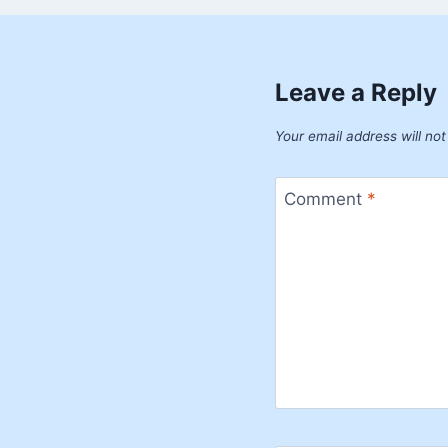
Leave a Reply
Your email address will not
Comment
*