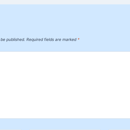
 be published.
Required fields are marked
*