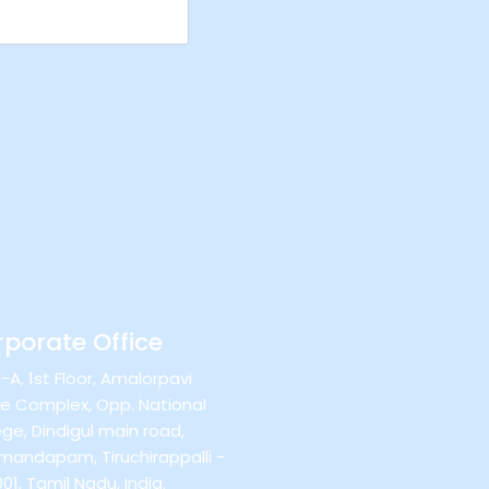
porate Office
-A, 1st Floor, Amalorpavi
ce Complex, Opp. National
ege, Dindigul main road,
mandapam, Tiruchirappalli -
01, Tamil Nadu, India.