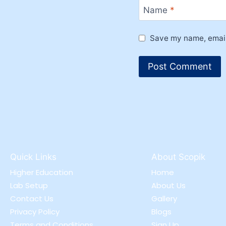
Name
*
Save my name, email,
Quick Links
About Scopik
Higher Education
Home
Lab Setup
About Us
Contact Us
Gallery
Privacy Policy
Blogs
Terms and Conditions
Sign Up