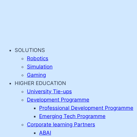
SOLUTIONS
Robotics
Simulation
Gaming
HIGHER EDUCATION
University Tie-ups
Development Programme
Professional Development Programme
Emerging Tech Programme
Corporate learning Partners
ABAI