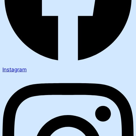
Instagram