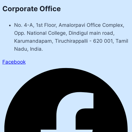
Corporate Office
No. 4-A, 1st Floor, Amalorpavi Office Complex,
Opp. National College, Dindigul main road,
Karumandapam, Tiruchirappalli - 620 001, Tamil
Nadu, India.
Facebook