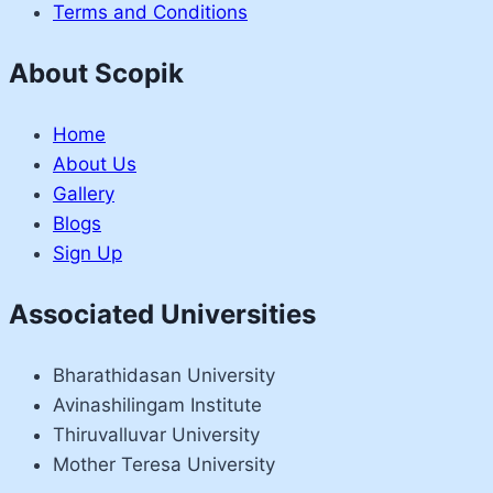
Terms and Conditions
About Scopik
Home
About Us
Gallery
Blogs
Sign Up
Associated Universities
Bharathidasan University
Avinashilingam Institute
Thiruvalluvar University
Mother Teresa University