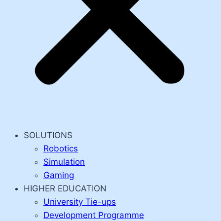
SOLUTIONS
Robotics
Simulation
Gaming
HIGHER EDUCATION
University Tie-ups
Development Programme