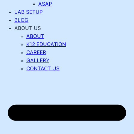
ASAP
LAB SETUP
BLOG
ABOUT US
ABOUT
K12 EDUCATION
CAREER
GALLERY
CONTACT US