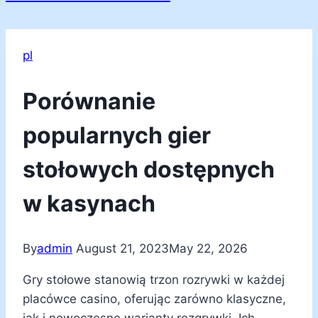
pl
Porównanie
popularnych gier
stołowych dostępnych
w kasynach
By
admin
August 21, 2023
May 22, 2026
Gry stołowe stanowią trzon rozrywki w każdej
placówce casino, oferując zarówno klasyczne,