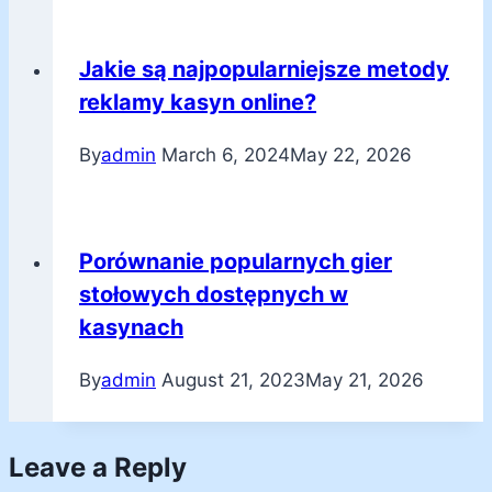
Jakie są najpopularniejsze metody
reklamy kasyn online?
By
admin
March 6, 2024
May 22, 2026
Porównanie popularnych gier
stołowych dostępnych w
kasynach
By
admin
August 21, 2023
May 21, 2026
Leave a Reply