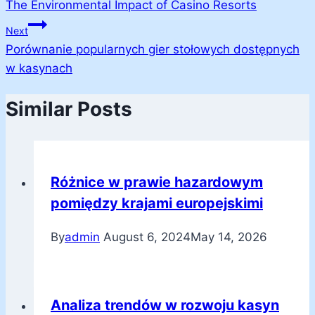
The Environmental Impact of Casino Resorts
Next
Porównanie popularnych gier stołowych dostępnych
w kasynach
Similar Posts
Różnice w prawie hazardowym
pomiędzy krajami europejskimi
By
admin
August 6, 2024
May 14, 2026
Analiza trendów w rozwoju kasyn